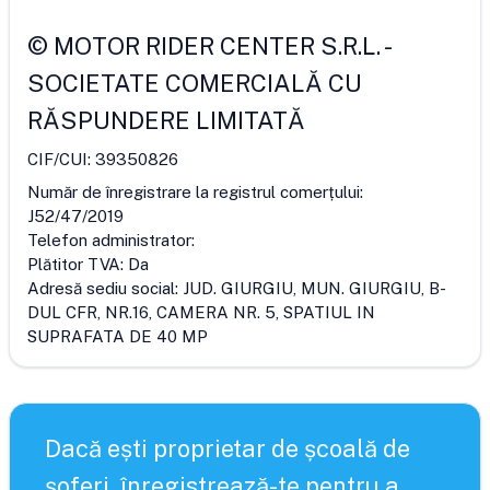
©
MOTOR RIDER CENTER S.R.L.
-
SOCIETATE COMERCIALĂ CU
RĂSPUNDERE LIMITATĂ
CIF/CUI:
39350826
Număr de înregistrare la registrul comerțului:
J52/47/2019
Telefon administrator:
Plătitor TVA:
Da
Adresă sediu social:
JUD. GIURGIU, MUN. GIURGIU, B-
DUL CFR, NR.16, CAMERA NR. 5, SPATIUL IN
SUPRAFATA DE 40 MP
Dacă ești proprietar de școală de
șoferi, înregistrează-te pentru a