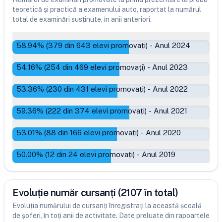
teoretică și practică a examenului auto, raportat la numărul
total de examinări susținute, în anii anteriori.
58.94
% (
379
din
643
elevi promovați)
-
Anul 2024
54.16
% (
254
din
469
elevi promovați)
-
Anul 2023
53.36
% (
230
din
431
elevi promovați)
-
Anul 2022
59.36
% (
222
din
374
elevi promovați)
-
Anul 2021
53.01
% (
88
din
166
elevi promovați)
-
Anul 2020
50.00
% (
12
din
24
elevi promovați)
-
Anul 2019
Evoluție număr cursanți (2107 în total)
Evoluția numărului de cursanți înregistrați la această școală
de șoferi, în toți anii de activitate. Date preluate din rapoartele