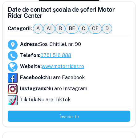
Date de contact școala de șoferi Motor
Rider Center
Categorii:
A
A1
B
BE
C
CE
D
Adresa
:
Sos. Chitilei, nr. 90
Telefon
:
0751 516 888
Website
:
www.motorrider.ro
Facebook
:
Nu are Facebook
Instagram
:
Nu are Instagram
TikTok
:
Nu are TikTok
Înscrie-te