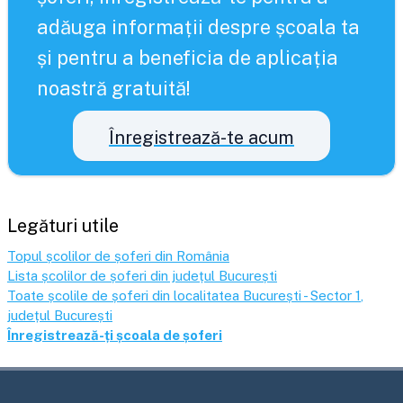
adăuga informații despre școala ta
și pentru a beneficia de aplicația
noastră gratuită!
Înregistrează-te acum
Legături utile
Topul școlilor de șoferi din România
Lista școlilor de șoferi din județul
București
Toate școlile de șoferi din localitatea
București - Sector 1
,
județul
București
Înregistrează-ți școala de șoferi