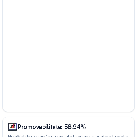
Promovabilitate:
58.94
%
Numărul de examinări promovate la prima prezentare la proba