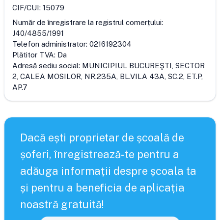
CIF/CUI:
15079
Număr de înregistrare la registrul comerțului:
J40/4855/1991
Telefon administrator:
0216192304
Plătitor TVA:
Da
Adresă sediu social:
MUNICIPIUL BUCUREŞTI, SECTOR
2, CALEA MOSILOR, NR.235A, BL.VILA 43A, SC.2, ET.P,
AP.7
Dacă ești proprietar de școală de
șoferi, înregistrează-te pentru a
adăuga informații despre școala ta
și pentru a beneficia de aplicația
noastră gratuită!