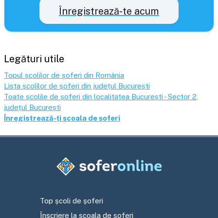
Înregistrează-te acum
Legături utile
Topul școlilor de șoferi din România
Lista școlilor de șoferi din județul
București
Toate școlile de șoferi din localitatea
București - Sector 2
,
județul
București
Înregistrează-ți școala de șoferi
Top școli de șoferi
Înscriere la școala de șoferi