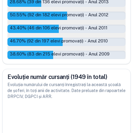
28.68
% (
39
din
136
elevi promovați)
-
Anul 2013
50.55
% (
92
din
182
elevi promovați)
-
Anul 2012
43.40
% (
46
din
106
elevi promovați)
-
Anul 2011
46.70
% (
92
din
197
elevi promovați)
-
Anul 2010
38.60
% (
83
din
215
elevi promovați)
-
Anul 2009
Evoluție număr cursanți (1949 în total)
Evoluția numărului de cursanți înregistrați la această școală
de șoferi, în toți anii de activitate. Date preluate din rapoartele
DRPCIV, DGPCI și ARR.