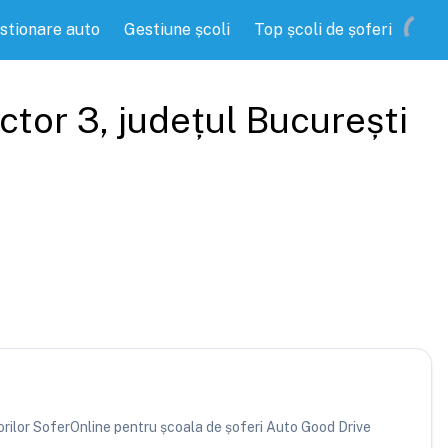
stionare auto
Gestiune școli
Top școli de șoferi
ector 3
, județul
București
atorilor SoferOnline pentru școala de șoferi Auto Good Drive