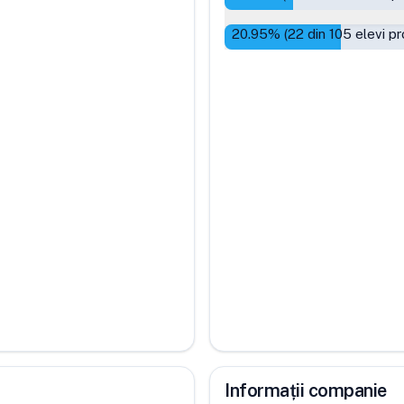
20.95
% (
22
din
105
elevi pr
Informații companie