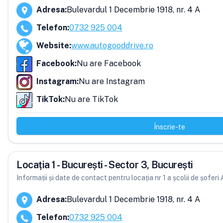
Adresa
:
Bulevardul 1 Decembrie 1918, nr. 4 A
Telefon
:
0732 925 004
Website
:
www.autogooddrive.ro
Facebook
:
Nu are Facebook
Instagram
:
Nu are Instagram
TikTok
:
Nu are TikTok
Înscrie-te
Locația 1 - București - Sector 3, București
Informații și date de contact pentru locația nr 1 a școlii de șofer
Adresa
:
Bulevardul 1 Decembrie 1918, nr. 4 A
Telefon
:
0732 925 004