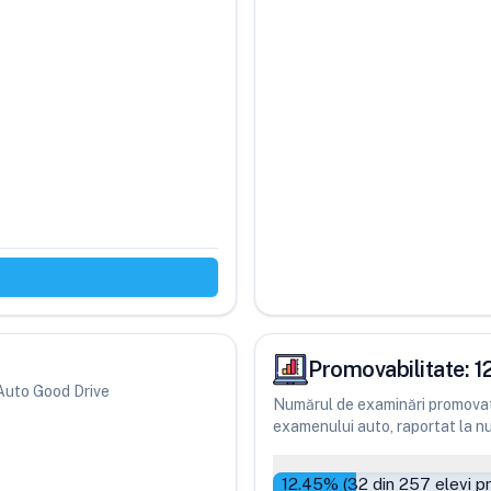
Promovabilitate:
1
i Auto Good Drive
Numărul de examinări promovate
examenului auto, raportat la num
12.45
% (
32
din
257
elevi p