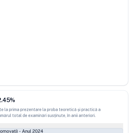
2.45
%
 la prima prezentare la proba teoretică și practică a
ărul total de examinări susținute, în anii anteriori.
romovați)
-
Anul 2024