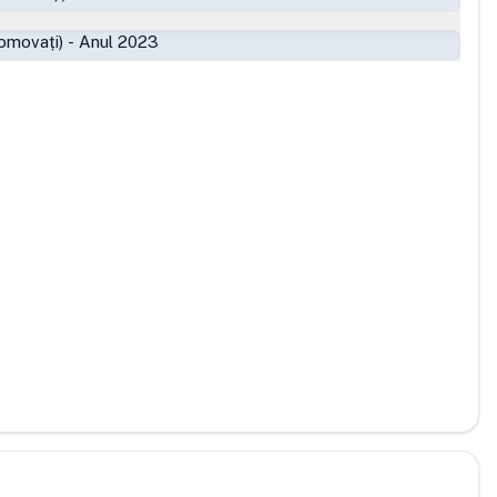
omovați)
-
Anul 2023