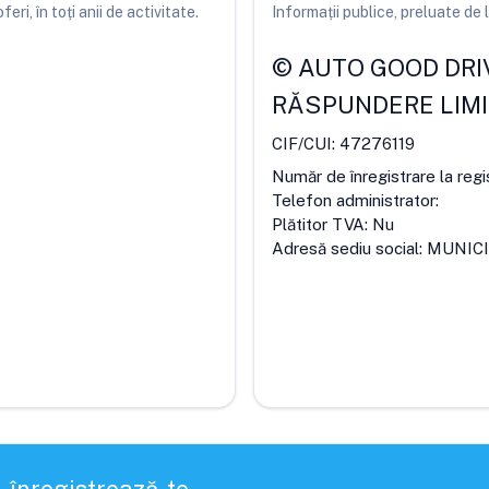
ri, în toți anii de activitate.
Informații publice, preluate d
©
AUTO GOOD DRIV
RĂSPUNDERE LIM
CIF/CUI:
47276119
Număr de înregistrare la regi
Telefon administrator:
Plătitor TVA:
Nu
Adresă sediu social:
MUNICI