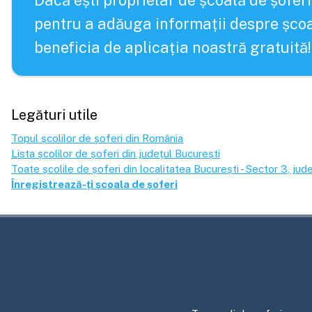
Dacă ești proprietar de școală de șoferi
pentru a adăuga informații despre școa
beneficia de aplicația noastră gratuită!
Legături utile
Topul școlilor de șoferi din România
Lista școlilor de șoferi din județul
București
Toate școlile de șoferi din localitatea
București - Sector 3
, jud
Înregistrează-ți școala de șoferi