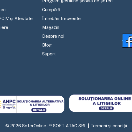
Program gestiune școala de șoferi
eri
Cumpără
PCIV și Atestate
Întrebări frecvente
tiere
Magazin
Despre noi
Blog
Suport
©
2026
SoferOnline - ® SOFT ATAC SRL |
Termeni și condiții