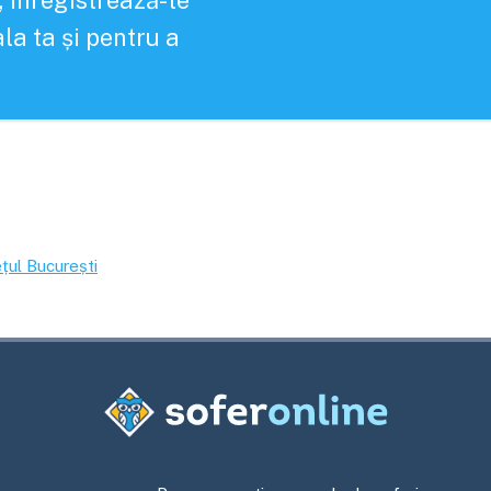
, înregistrează-te
la ta și pentru a
ețul
București