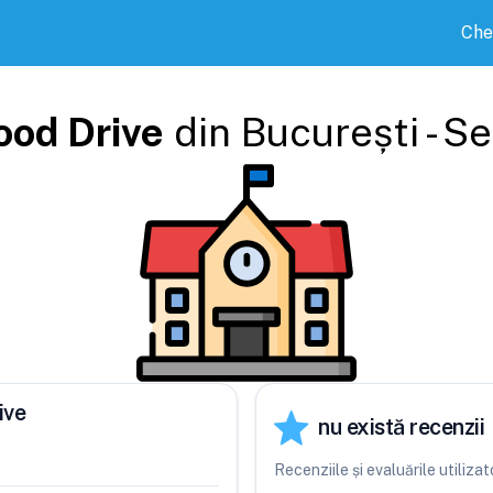
Che
ood Drive
din
București - S
ive
nu există recenzii
Recenziile și evaluările utiliz