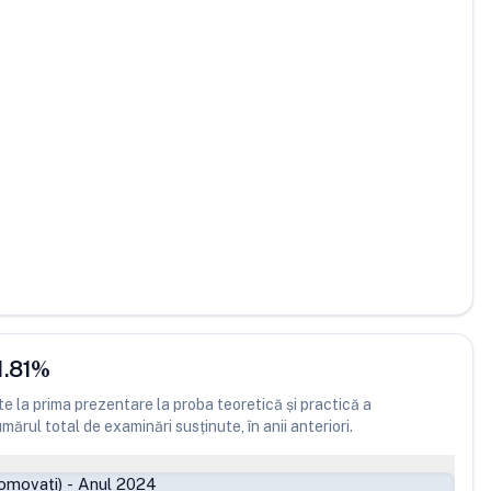
1.81
%
 la prima prezentare la proba teoretică și practică a
ărul total de examinări susținute, în anii anteriori.
omovați)
-
Anul 2024