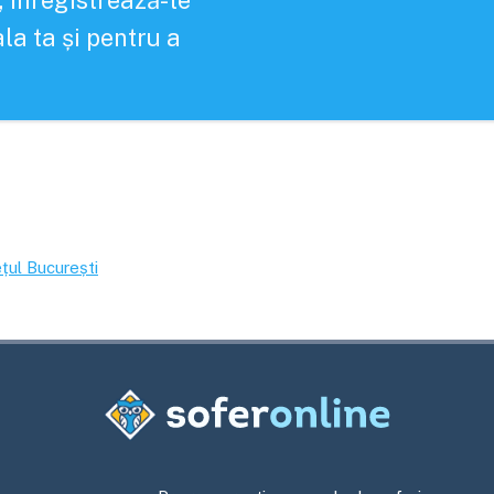
, înregistrează-te
la ta și pentru a
ețul
București