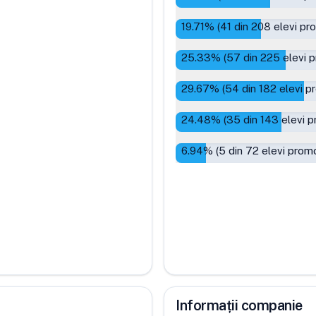
19.71
% (
41
din
208
elevi pr
25.33
% (
57
din
225
elevi p
29.67
% (
54
din
182
elevi p
24.48
% (
35
din
143
elevi p
6.94
% (
5
din
72
elevi promo
Informații companie