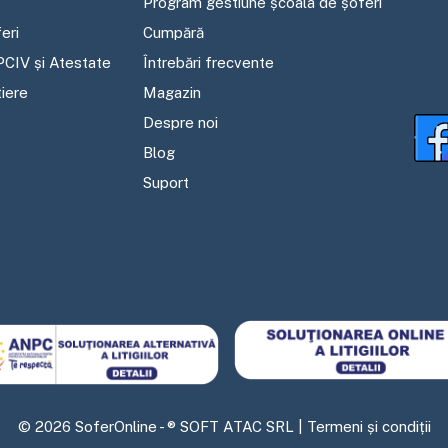
Program gestiune școala de șoferi
eri
Cumpără
PCIV și Atestate
Întrebări frecvente
tiere
Magazin
Despre noi
Blog
Suport
©
2026
SoferOnline - ® SOFT ATAC SRL |
Termeni și condiții