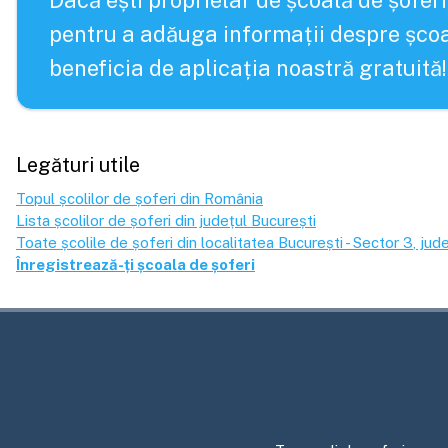
Dacă ești proprietar de școală de șoferi
pentru a adăuga informații despre școa
beneficia de aplicația noastră gratuită!
Legături utile
Topul școlilor de șoferi din România
Lista școlilor de șoferi din județul
București
Toate școlile de șoferi din localitatea
București - Sector 3
, jud
Înregistrează-ți școala de șoferi