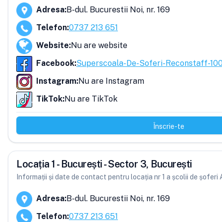
Adresa
:
B-dul. Bucurestii Noi, nr. 169
Telefon
:
0737 213 651
Website
:
Nu are website
Facebook
:
Superscoala-De-Soferi-Reconstaff-
Instagram
:
Nu are Instagram
TikTok
:
Nu are TikTok
Înscrie-te
Locația 1 - București - Sector 3, București
Informații și date de contact pentru locația nr 1 a școlii de șofe
Adresa
:
B-dul. Bucurestii Noi, nr. 169
Telefon
:
0737 213 651