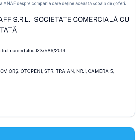
e la ANAF despre compania care deține această școală de șoferi.
F S.R.L.
-
SOCIETATE COMERCIALĂ CU
ITATĂ
strul comerțului:
J23/586/2019
FOV, ORŞ. OTOPENI, STR. TRAIAN, NR.1, CAMERA 5,