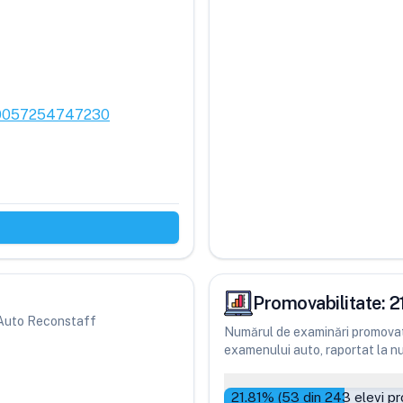
100057254747230
Promovabilitate:
2
ri Auto Reconstaff
Numărul de examinări promovate
examenului auto, raportat la num
21.81
% (
53
din
243
elevi pr