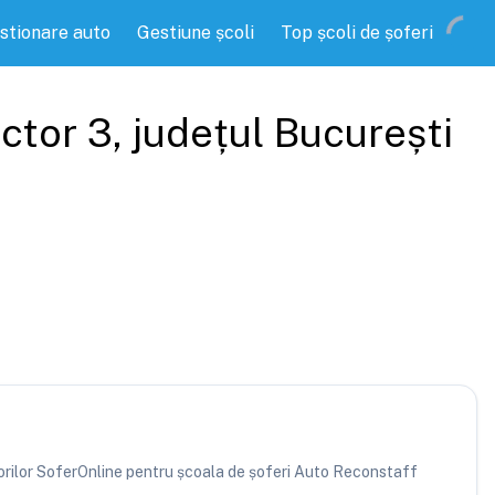
stionare auto
Gestiune școli
Top școli de șoferi
ector 3
, județul
București
atorilor SoferOnline pentru școala de șoferi Auto Reconstaff