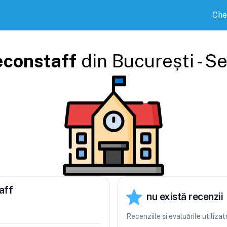
Che
econstaff
din
București - S
aff
nu există recenzii
Recenziile și evaluările utiliz