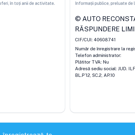
ri, în toți anii de activitate.
Informații publice, preluate d
©
AUTO RECONSTAF
RĂSPUNDERE LIM
CIF/CUI:
40608741
Număr de înregistrare la regi
Telefon administrator:
Plătitor TVA:
Nu
Adresă sediu social:
JUD. IL
BL.P`12, SC.2, AP.10