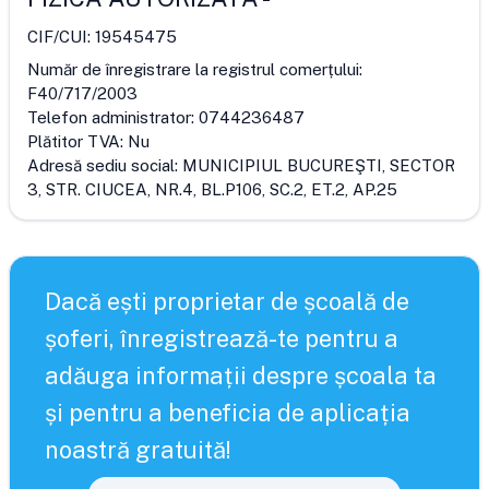
CIF/CUI:
19545475
Număr de înregistrare la registrul comerțului:
F40/717/2003
Telefon administrator:
0744236487
Plătitor TVA:
Nu
Adresă sediu social:
MUNICIPIUL BUCUREŞTI, SECTOR
3, STR. CIUCEA, NR.4, BL.P106, SC.2, ET.2, AP.25
Dacă ești proprietar de școală de
șoferi, înregistrează-te pentru a
adăuga informații despre școala ta
și pentru a beneficia de aplicația
noastră gratuită!