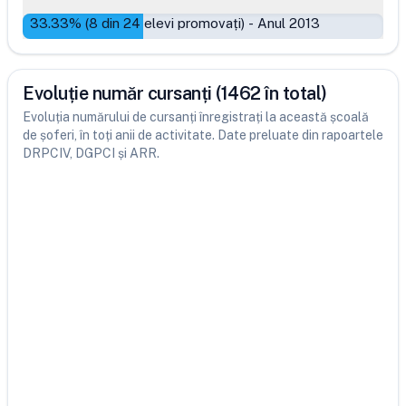
33.33
% (
8
din
24
elevi promovați)
-
Anul 2013
Evoluție număr cursanți (1462 în total)
Evoluția numărului de cursanți înregistrați la această școală
de șoferi, în toți anii de activitate. Date preluate din rapoartele
DRPCIV, DGPCI și ARR.