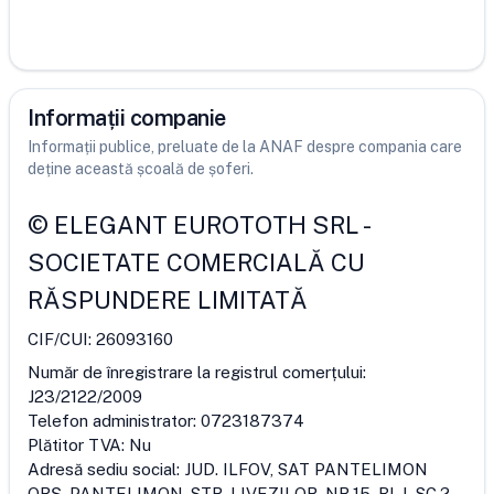
Informații companie
Informații publice, preluate de la ANAF despre compania care
deține această școală de șoferi.
©
ELEGANT EUROTOTH SRL
-
SOCIETATE COMERCIALĂ CU
RĂSPUNDERE LIMITATĂ
CIF/CUI:
26093160
Număr de înregistrare la registrul comerțului:
J23/2122/2009
Telefon administrator:
0723187374
Plătitor TVA:
Nu
Adresă sediu social:
JUD. ILFOV, SAT PANTELIMON
ORŞ. PANTELIMON, STR. LIVEZILOR, NR.15, BL.I, SC.2,