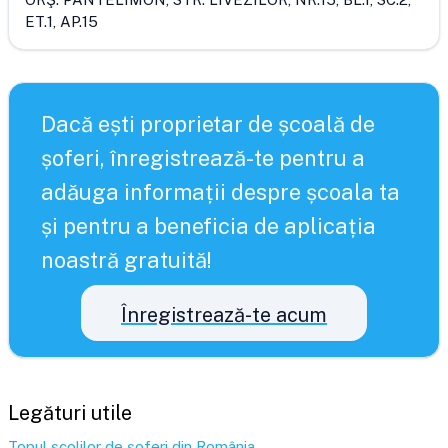
ET.1, AP.15
Dacă ești proprietar de școală de
șoferi, înregistrează-te pentru a
adăuga informații despre școala ta
și pentru a beneficia de aplicația
noastră gratuită!
Înregistrează-te acum
Legături utile
Topul școlilor de șoferi din România