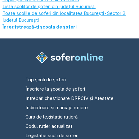
Lista școlilor de șoferi din județul
București
Toate școlile de șoferi din localitatea
București - Sector 3
,
județul
București
Înregistrează-ți școala de șoferi
Top școli de șoferi
Înscriere la școala de șoferi
Întrebări chestionare DRPCIV și Atestate
Indicatoare și marcaje rutiere
Curs de legislație rutieră
Codul rutier actualizat
Legislație școli de șoferi