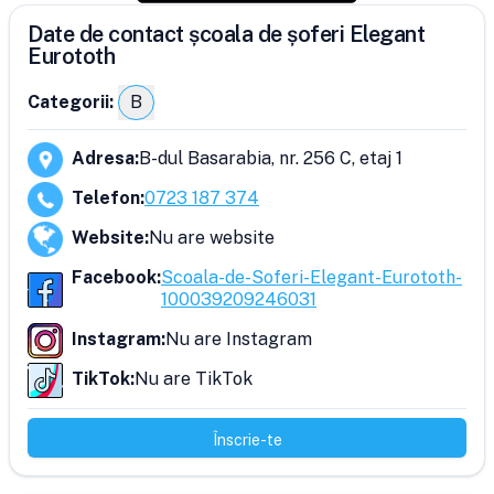
Date de contact școala de șoferi Elegant
Eurototh
Categorii:
B
Adresa
:
B-dul Basarabia, nr. 256 C, etaj 1
Telefon
:
0723 187 374
Website
:
Nu are website
Facebook
:
Scoala-de-Soferi-Elegant-Eurototh-
100039209246031
Instagram
:
Nu are Instagram
TikTok
:
Nu are TikTok
Înscrie-te