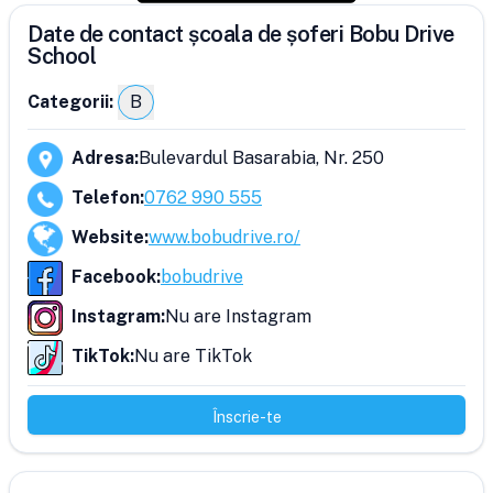
Date de contact școala de șoferi Bobu Drive
School
Categorii:
B
Adresa
:
Bulevardul Basarabia, Nr. 250
Telefon
:
0762 990 555
Website
:
www.bobudrive.ro/
Facebook
:
bobudrive
Instagram
:
Nu are Instagram
TikTok
:
Nu are TikTok
Înscrie-te