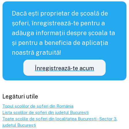
Dacă ești proprietar de școală de
șoferi, înregistrează-te pentru a
adăuga informații despre școala ta
și pentru a beneficia de aplicația
noastră gratuită!
Înregistrează-te acum
Legături utile
Topul școlilor de șoferi din România
Lista școlilor de șoferi din județul
București
Toate școlile de șoferi din localitatea
București - Sector 3
,
județul
București