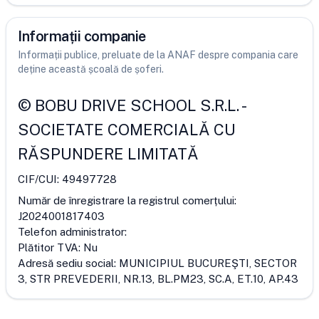
Informații companie
Informații publice, preluate de la ANAF despre compania care
deține această școală de șoferi.
©
BOBU DRIVE SCHOOL S.R.L.
-
SOCIETATE COMERCIALĂ CU
RĂSPUNDERE LIMITATĂ
CIF/CUI:
49497728
Număr de înregistrare la registrul comerțului:
J2024001817403
Telefon administrator:
Plătitor TVA:
Nu
Adresă sediu social:
MUNICIPIUL BUCUREŞTI, SECTOR
3, STR PREVEDERII, NR.13, BL.PM23, SC.A, ET.10, AP.43