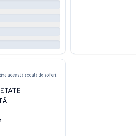
ine această școală de șoferi.
IETATE
TĂ
1