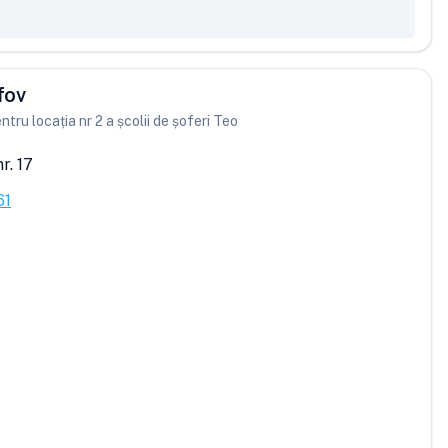
lfov
ntru locația nr 2 a școlii de șoferi Teo
r. 17
61