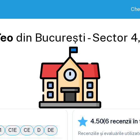
Che
Teo
din
București - Sector 4
4.50
(
6
recenzii în 
1
C1E
CE
D
DE
Recenziile și evaluările utiliza