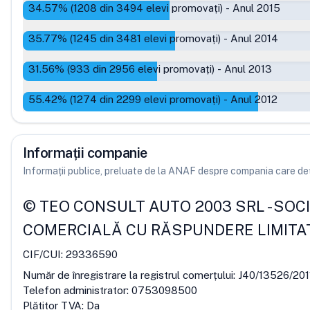
34.57
% (
1208
din
3494
elevi promovați)
-
Anul 2015
35.77
% (
1245
din
3481
elevi promovați)
-
Anul 2014
31.56
% (
933
din
2956
elevi promovați)
-
Anul 2013
55.42
% (
1274
din
2299
elevi promovați)
-
Anul 2012
Informații companie
Informații publice, preluate de la ANAF despre compania care deț
©
TEO CONSULT AUTO 2003 SRL
-
SOC
COMERCIALĂ CU RĂSPUNDERE LIMITA
CIF/CUI:
29336590
Număr de înregistrare la registrul comerțului:
J40/13526/201
Telefon administrator:
0753098500
Plătitor TVA:
Da