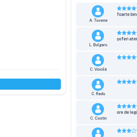
foarte bin
A. Tuvene
șoferi aten
L. Bulgaru
C. Voicilă
C. Radu
ore de leg
C. Costin
.