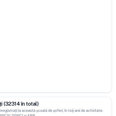
i (32314 în total)
registrați la această școală de șoferi, în toți anii de activitate.
DRPCIV, DGPCI și ARR.