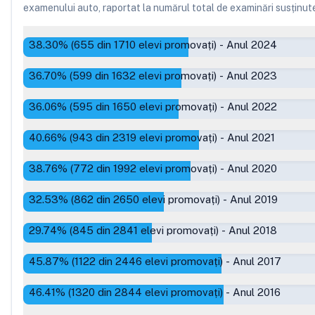
examenului auto, raportat la numărul total de examinări susținute, 
38.30
% (
655
din
1710
elevi promovați)
-
Anul 2024
36.70
% (
599
din
1632
elevi promovați)
-
Anul 2023
36.06
% (
595
din
1650
elevi promovați)
-
Anul 2022
40.66
% (
943
din
2319
elevi promovați)
-
Anul 2021
38.76
% (
772
din
1992
elevi promovați)
-
Anul 2020
32.53
% (
862
din
2650
elevi promovați)
-
Anul 2019
29.74
% (
845
din
2841
elevi promovați)
-
Anul 2018
45.87
% (
1122
din
2446
elevi promovați)
-
Anul 2017
46.41
% (
1320
din
2844
elevi promovați)
-
Anul 2016