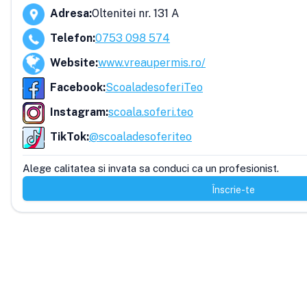
Adresa
:
Oltenitei nr. 131 A
Telefon
:
0753 098 574
Website
:
www.vreaupermis.ro/
Facebook
:
ScoaladesoferiTeo
Instagram
:
scoala.soferi.teo
TikTok
:
@scoaladesoferiteo
Alege calitatea si invata sa conduci ca un profesionist.
Înscrie-te