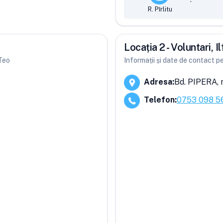
R. Pîrlitu
Locația 2 - Voluntari, I
 Teo
Informații și date de contact pe
Adresa
:
Bd. PIPERA, n
Telefon
:
0753 098 5