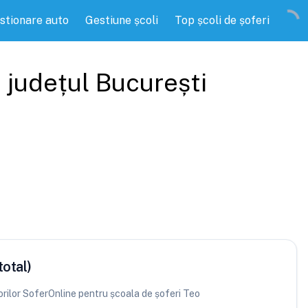
stionare auto
Gestiune școli
Top școli de șoferi
, județul
București
total)
torilor SoferOnline pentru școala de șoferi Teo