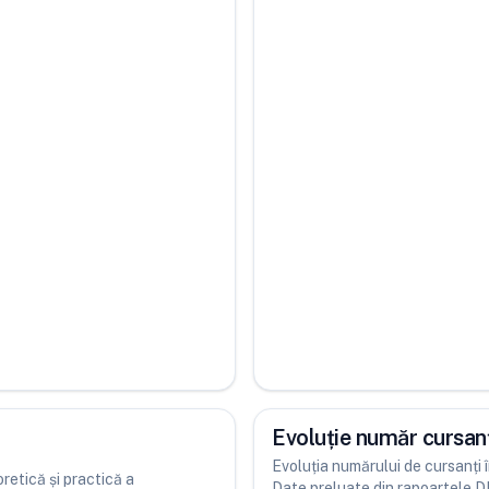
Evoluție număr cursanț
Evoluția numărului de cursanți în
etică și practică a
Date preluate din rapoartele 