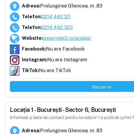
Adresa
:
Prelungirea Ghencea, nr. 83
Telefon
:
0214 442 121
Telefon
:
0214 442 323
Website
:
www.rodell.ro/scoala/
Facebook
:
Nu are Facebook
Instagram
:
Nu are Instagram
TikTok
:
Nu are TikTok
Înscrie-te
Locația 1 - București - Sector 6, București
Informații și date de contact pentru locația nr 1 a școlii de șoferi
Adresa
:
Prelungirea Ghencea, nr. 83