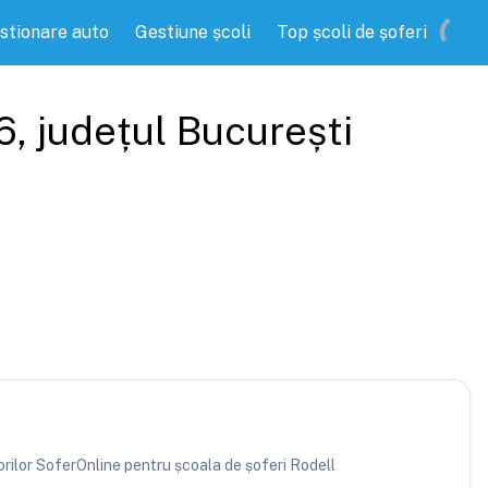
stionare auto
Gestiune școli
Top școli de șoferi
6
, județul
București
torilor SoferOnline pentru școala de șoferi Rodell