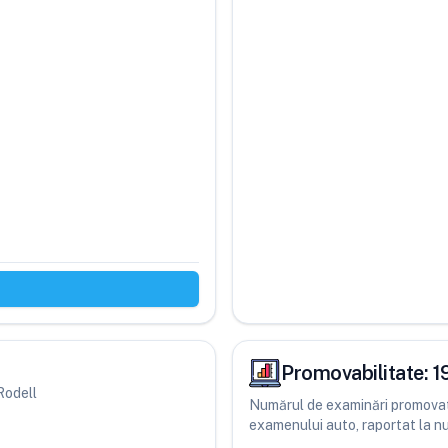
Promovabilitate:
1
 Rodell
Numărul de examinări promovate
examenului auto, raportat la num