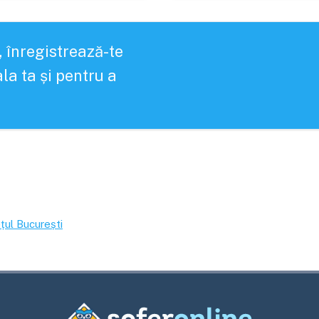
, înregistrează-te
la ta și pentru a
ețul
București