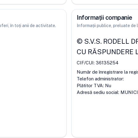
Informații companie
ri, în toți anii de activitate.
Informații publice, preluate d
©
S.V.S. RODELL D
CU RĂSPUNDERE L
CIF/CUI:
36135254
Număr de înregistrare la regi
Telefon administrator:
Plătitor TVA:
Nu
Adresă sediu social:
MUNICI