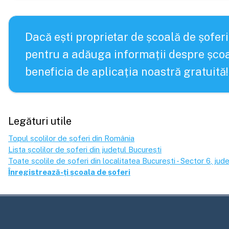
Dacă ești proprietar de școală de șoferi
pentru a adăuga informații despre școa
beneficia de aplicația noastră gratuită!
Legături utile
Topul școlilor de șoferi din România
Lista școlilor de șoferi din județul
București
Toate școlile de șoferi din localitatea
București - Sector 6
, jud
Înregistrează-ți școala de șoferi