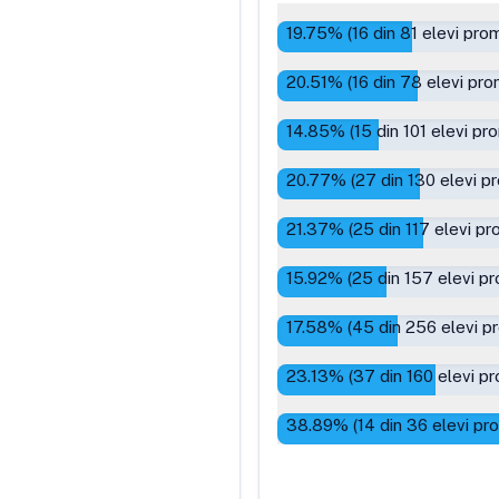
19.75
% (
16
din
81
elevi prom
20.51
% (
16
din
78
elevi pro
14.85
% (
15
din
101
elevi pro
20.77
% (
27
din
130
elevi p
21.37
% (
25
din
117
elevi pr
15.92
% (
25
din
157
elevi pr
17.58
% (
45
din
256
elevi p
23.13
% (
37
din
160
elevi pr
38.89
% (
14
din
36
elevi pr