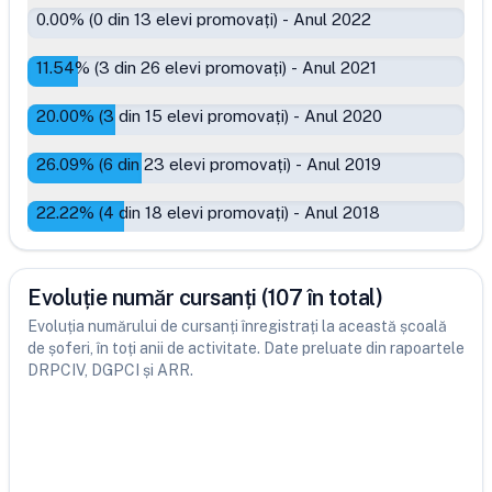
0.00
% (
0
din
13
elevi promovați)
-
Anul 2022
11.54
% (
3
din
26
elevi promovați)
-
Anul 2021
20.00
% (
3
din
15
elevi promovați)
-
Anul 2020
26.09
% (
6
din
23
elevi promovați)
-
Anul 2019
22.22
% (
4
din
18
elevi promovați)
-
Anul 2018
Evoluție număr cursanți (107 în total)
Evoluția numărului de cursanți înregistrați la această școală
de șoferi, în toți anii de activitate. Date preluate din rapoartele
DRPCIV, DGPCI și ARR.