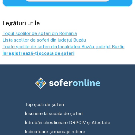
Legături utile
Topul școlilor de șoferi din România
Lista școlilor de șoferi din județul
Buzău
Toate școlile de șoferi din localitatea
Buzău
, județul
Buzău
Înregistrează-ți școala de șoferi
Top școli de șoferi
Înscriere la școala de șoferi
Întrebări chestionare DRPCIV și Atestate
Indicatoare și marcaje rutiere