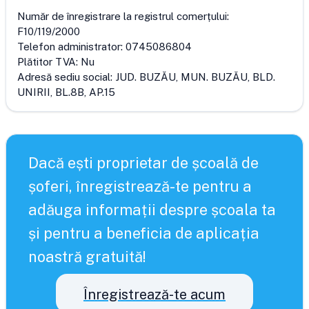
Număr de înregistrare la registrul comerțului:
F10/119/2000
Telefon administrator:
0745086804
Plătitor TVA:
Nu
Adresă sediu social:
JUD. BUZĂU, MUN. BUZĂU, BLD.
UNIRII, BL.8B, AP.15
Dacă ești proprietar de școală de
șoferi, înregistrează-te pentru a
adăuga informații despre școala ta
și pentru a beneficia de aplicația
noastră gratuită!
Înregistrează-te acum