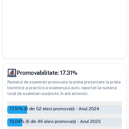
Promovabilitate:
17.31
%
Numărul de examinări promovate la prima prezentare la proba
teoretică și practică a examenului auto, raportat la numărul
total de examinări susținute, în anii anteriori.
17.31
% (
9
din
52
elevi promovați)
-
Anul 2024
13.04
% (
6
din
46
elevi promovați)
-
Anul 2023