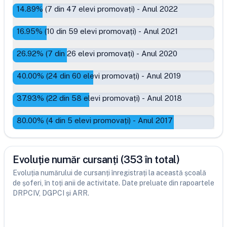
14.89
% (
7
din
47
elevi promovați)
-
Anul 2022
16.95
% (
10
din
59
elevi promovați)
-
Anul 2021
26.92
% (
7
din
26
elevi promovați)
-
Anul 2020
40.00
% (
24
din
60
elevi promovați)
-
Anul 2019
37.93
% (
22
din
58
elevi promovați)
-
Anul 2018
80.00
% (
4
din
5
elevi promovați)
-
Anul 2017
Evoluție număr cursanți (353 în total)
Evoluția numărului de cursanți înregistrați la această școală
de șoferi, în toți anii de activitate. Date preluate din rapoartele
DRPCIV, DGPCI și ARR.