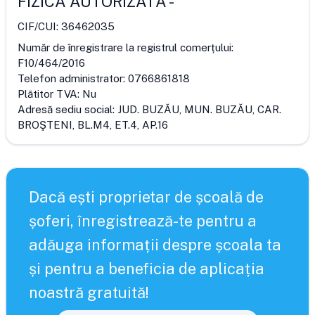
FIZICĂ AUTORIZATĂ
-
CIF/CUI:
36462035
Număr de înregistrare la registrul comerțului:
F10/464/2016
Telefon administrator:
0766861818
Plătitor TVA:
Nu
Adresă sediu social:
JUD. BUZĂU, MUN. BUZĂU, CAR.
BROŞTENI, BL.M4, ET.4, AP.16
Dacă ești proprietar de școală de
șoferi, înregistrează-te pentru a
adăuga informații despre școala ta
și pentru a beneficia de aplicația
noastră gratuită!