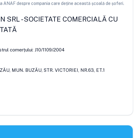
e la ANAF despre compania care deține această școală de șoferi.
ON SRL
-
SOCIETATE COMERCIALĂ CU
ITATĂ
strul comerțului:
J10/1109/2004
ZĂU, MUN. BUZĂU, STR. VICTORIEI, NR.63, ET.1