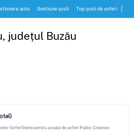
stionare auto
Gestiune școli
Top școli de șoferi
u
, județul
Buzău
otal)
torilor SoferOnline pentru școala de șoferi Public Creation