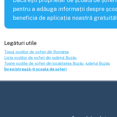
Dacă ești proprietar de școală de șoferi
pentru a adăuga informații despre școa
beneficia de aplicația noastră gratuită!
Legături utile
Topul școlilor de șoferi din România
Lista școlilor de șoferi din județul
Buzău
Toate școlile de șoferi din localitatea
Buzău
, județul
Buzău
Înregistrează-ți școala de șoferi