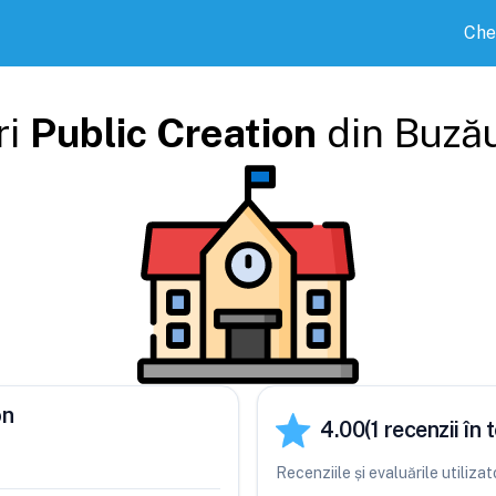
Che
ri
Public Creation
din
Buză
on
4.00
(
1
recenzii în t
Recenziile și evaluările utiliza