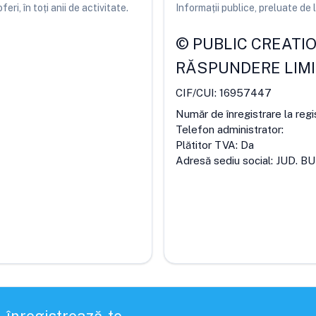
ri, în toți anii de activitate.
Informații publice, preluate d
©
PUBLIC CREATI
RĂSPUNDERE LIM
CIF/CUI:
16957447
Număr de înregistrare la regi
Telefon administrator:
Plătitor TVA:
Da
Adresă sediu social:
JUD. BU