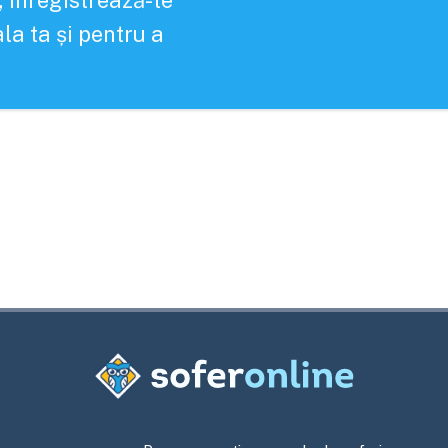
, înregistrează-te
la ta și pentru a