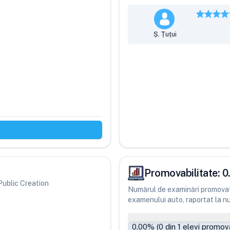
Ș. Țuțui
Promovabilitate:
0
 Public Creation
Numărul de examinări promovate
examenului auto, raportat la num
0.00
% (
0
din
1
elevi promova