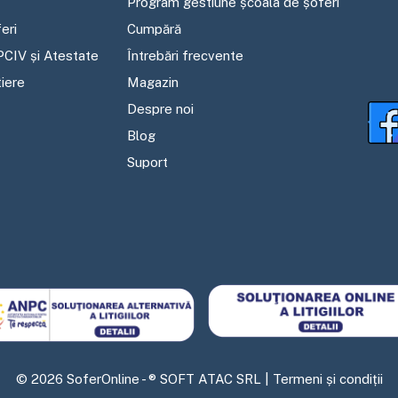
Program gestiune școala de șoferi
eri
Cumpără
PCIV și Atestate
Întrebări frecvente
tiere
Magazin
Despre noi
Blog
Suport
©
2026
SoferOnline - ® SOFT ATAC SRL |
Termeni și condiții