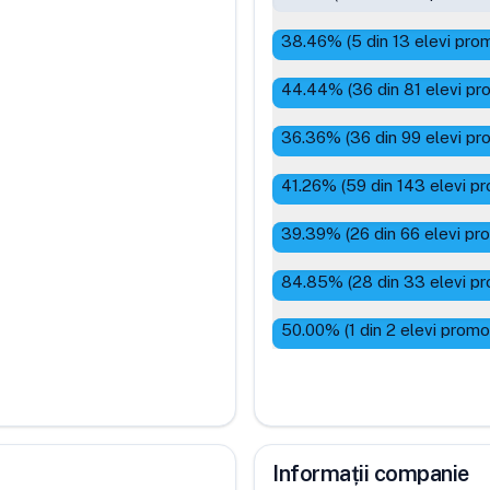
38.46
% (
5
din
13
elevi prom
44.44
% (
36
din
81
elevi pr
36.36
% (
36
din
99
elevi pr
41.26
% (
59
din
143
elevi pr
39.39
% (
26
din
66
elevi pr
84.85
% (
28
din
33
elevi pr
50.00
% (
1
din
2
elevi promo
Informații companie