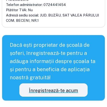
Telefon administrator:
0724441454
Plătitor TVA:
Nu
Adresă sediu social:
JUD. BUZĂU, SAT VALEA PĂRULUI
COM. BECENI, NR.1
Dacă ești proprietar de școală de
șoferi, înregistrează-te pentru a
adăuga informații despre școala ta
și pentru a beneficia de aplicația
noastră gratuită!
Înregistrează-te acum