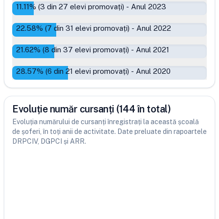
11.11
% (
3
din
27
elevi promovați)
-
Anul 2023
22.58
% (
7
din
31
elevi promovați)
-
Anul 2022
21.62
% (
8
din
37
elevi promovați)
-
Anul 2021
28.57
% (
6
din
21
elevi promovați)
-
Anul 2020
Evoluție număr cursanți (144 în total)
Evoluția numărului de cursanți înregistrați la această școală
de șoferi, în toți anii de activitate. Date preluate din rapoartele
DRPCIV, DGPCI și ARR.