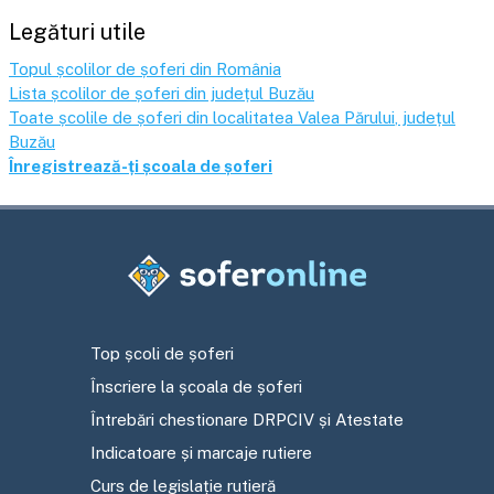
Legături utile
Topul școlilor de șoferi din România
Lista școlilor de șoferi din județul
Buzău
Toate școlile de șoferi din localitatea
Valea Părului
, județul
Buzău
Înregistrează-ți școala de șoferi
Top școli de șoferi
Înscriere la școala de șoferi
Întrebări chestionare DRPCIV și Atestate
Indicatoare și marcaje rutiere
Curs de legislație rutieră