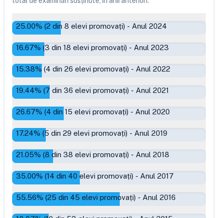
total de examinări susținute, în anii anteriori.
25.00
% (
2
din
8
elevi promovați)
-
Anul 2024
16.67
% (
3
din
18
elevi promovați)
-
Anul 2023
15.38
% (
4
din
26
elevi promovați)
-
Anul 2022
19.44
% (
7
din
36
elevi promovați)
-
Anul 2021
26.67
% (
4
din
15
elevi promovați)
-
Anul 2020
17.24
% (
5
din
29
elevi promovați)
-
Anul 2019
21.05
% (
8
din
38
elevi promovați)
-
Anul 2018
35.00
% (
14
din
40
elevi promovați)
-
Anul 2017
55.56
% (
25
din
45
elevi promovați)
-
Anul 2016