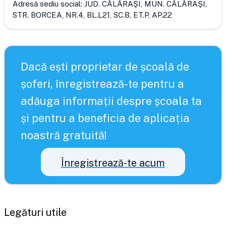
Adresă sediu social:
JUD. CĂLĂRAŞI, MUN. CĂLĂRAŞI,
STR. BORCEA, NR.4, BL.L21, SC.B, ET.P, AP.22
Dacă ești proprietar de școală de
șoferi, înregistrează-te pentru a
adăuga informații despre școala ta
și pentru a beneficia de aplicația
noastră gratuită!
Înregistrează-te acum
Legături utile