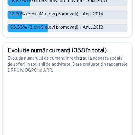
18.87
% (
10
din
53
elevi promovați)
-
Anul 2015
12.20
% (
5
din
41
elevi promovați)
-
Anul 2014
33.33
% (
3
din
9
elevi promovați)
-
Anul 2013
Evoluție număr cursanți (358 în total)
Evoluția numărului de cursanți înregistrați la această școală
de șoferi, în toți anii de activitate. Date preluate din rapoartele
DRPCIV, DGPCI și ARR.