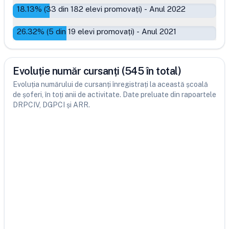
18.13
% (
33
din
182
elevi promovați)
-
Anul 2022
26.32
% (
5
din
19
elevi promovați)
-
Anul 2021
Evoluție număr cursanți (545 în total)
Evoluția numărului de cursanți înregistrați la această școală
de șoferi, în toți anii de activitate. Date preluate din rapoartele
DRPCIV, DGPCI și ARR.