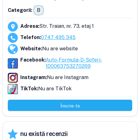
Categorii:
B
Adresa
:
Str. Traian, nr. 73, etaj 1
Telefon
:
0747 495 345
Website
:
Nu are website
Facebook
:
Auto-Formula-D-Soferi-
100063753270269
Instagram
:
Nu are Instagram
TikTok
:
Nu are TikTok
Înscrie-te
nu există recenzii