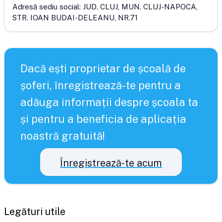
Adresă sediu social:
JUD. CLUJ, MUN. CLUJ-NAPOCA,
STR. IOAN BUDAI-DELEANU, NR.71
Dacă ești proprietar de școală de
șoferi, înregistrează-te pentru a
adăuga informații despre școala ta
și pentru a beneficia de aplicația
noastră gratuită!
Înregistrează-te acum
Legături utile