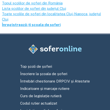
Topul școlilor de șoferi din România
Lista școlilor de șoferi din județul
Cluj
Toate școlile de șoferi din localitatea
Cluj-Napoca
, județul
Cluj
Înregistrează-ți școala de șoferi
Top școli de șoferi
Înscriere la școala de șoferi
Întrebări chestionare DRPCIV și Atestate
Indicatoare și marcaje rutiere
Curs de legislație rutieră
Codul rutier actualizat