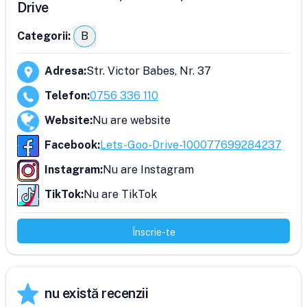
Drive
Categorii:
B
Adresa
:
Str. Victor Babes, Nr. 37
Telefon
:
0756 336 110
Website
:
Nu are website
Facebook
:
Lets-Goo-Drive-100077699284237
Instagram
:
Nu are Instagram
TikTok
:
Nu are TikTok
Înscrie-te
nu există recenzii