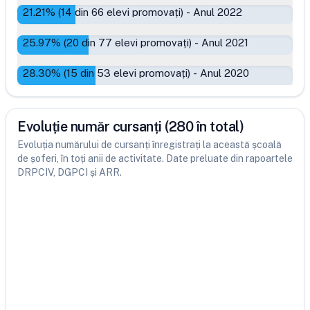
21.21
% (
14
din
66
elevi promovați)
-
Anul 2022
25.97
% (
20
din
77
elevi promovați)
-
Anul 2021
28.30
% (
15
din
53
elevi promovați)
-
Anul 2020
Evoluție număr cursanți (280 în total)
Evoluția numărului de cursanți înregistrați la această școală
de șoferi, în toți anii de activitate. Date preluate din rapoartele
DRPCIV, DGPCI și ARR.