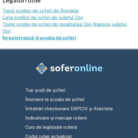
Legături utile
Topul școlilor de șoferi din România
Lista școlilor de șoferi din județul
Cluj
Toate școlile de șoferi din localitatea
Cluj-Napoca
, județul
Cluj
Înregistrează-ți școala de șoferi
Top școli de șoferi
Înscriere la școala de șoferi
Întrebări chestionare DRPCIV și Atestate
Indicatoare și marcaje rutiere
Curs de legislație rutieră
Codul rutier actualizat