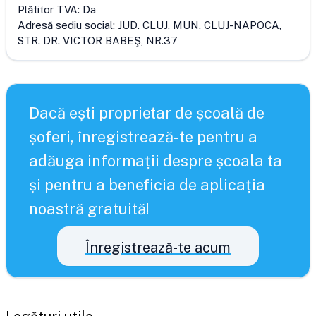
Plătitor TVA:
Da
Adresă sediu social:
JUD. CLUJ, MUN. CLUJ-NAPOCA,
STR. DR. VICTOR BABEŞ, NR.37
Dacă ești proprietar de școală de
șoferi, înregistrează-te pentru a
adăuga informații despre școala ta
și pentru a beneficia de aplicația
noastră gratuită!
Înregistrează-te acum