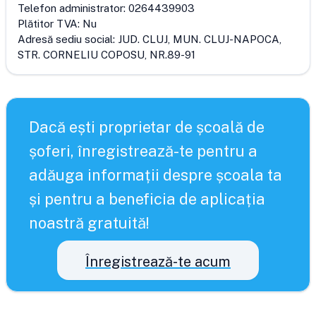
Telefon administrator:
0264439903
Plătitor TVA:
Nu
Adresă sediu social:
JUD. CLUJ, MUN. CLUJ-NAPOCA,
STR. CORNELIU COPOSU, NR.89-91
Dacă ești proprietar de școală de
șoferi, înregistrează-te pentru a
adăuga informații despre școala ta
și pentru a beneficia de aplicația
noastră gratuită!
Înregistrează-te acum