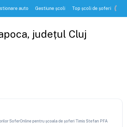
stionare auto
Gestiune școli
Top școli de șoferi
Napoca
, județul
Cluj
atorilor SoferOnline pentru școala de șoferi Timis Stefan PFA