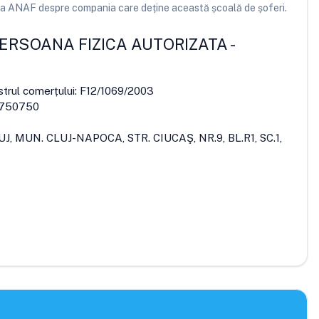
e la ANAF despre compania care deține această școală de șoferi.
PERSOANA FIZICA AUTORIZATA
-
strul comerțului:
F12/1069/2003
750750
UJ, MUN. CLUJ-NAPOCA, STR. CIUCAŞ, NR.9, BL.R1, SC.1,