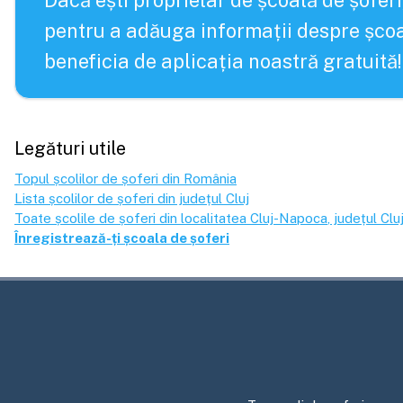
Dacă ești proprietar de școală de șoferi
pentru a adăuga informații despre școa
beneficia de aplicația noastră gratuită!
Legături utile
Topul școlilor de șoferi din România
Lista școlilor de șoferi din județul
Cluj
Toate școlile de șoferi din localitatea
Cluj-Napoca
, județul
Clu
Înregistrează-ți școala de șoferi