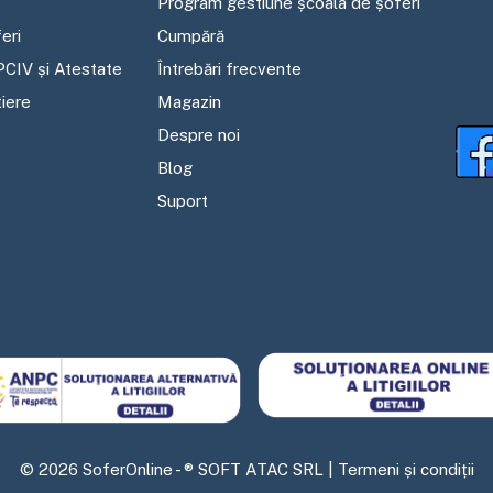
Program gestiune școala de șoferi
eri
Cumpără
PCIV și Atestate
Întrebări frecvente
tiere
Magazin
Despre noi
Blog
Suport
©
2026
SoferOnline - ® SOFT ATAC SRL |
Termeni și condiții