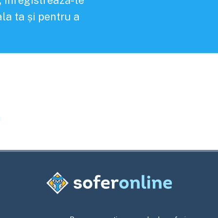
, înregistrează-te
la ta și pentru a
j