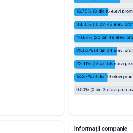
18.75
% (
3
din
16
elevi prom
38.10
% (
16
din
42
elevi pro
40.82
% (
20
din
49
elevi pr
23.53
% (
8
din
34
elevi pro
22.41
% (
13
din
58
elevi pro
18.37
% (
9
din
49
elevi prom
0.00
% (
0
din
3
elevi promov
Informații companie