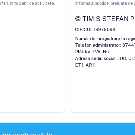
ri, în toți anii de activitate.
Informații publice, preluate d
©
TIMIS STEFAN 
CIF/CUI:
19979598
Număr de înregistrare la regi
Telefon administrator:
0744
Plătitor TVA:
Nu
Adresă sediu social:
JUD. CL
ET.1, AP.11