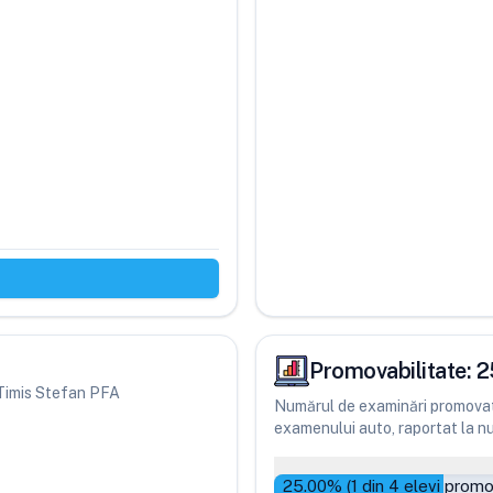
Promovabilitate:
2
i Timis Stefan PFA
Numărul de examinări promovate
examenului auto, raportat la num
25.00
% (
1
din
4
elevi promo