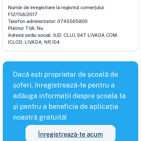
Număr de înregistrare la registrul comerțului:
F12/158/2017
Telefon administrator:
0745565800
Plătitor TVA:
Nu
Adresă sediu social:
JUD. CLUJ, SAT LIVADA COM.
ICLOD, LIVADA, NR.104
Dacă ești proprietar de școală de
șoferi, înregistrează-te pentru a
adăuga informații despre școala ta
și pentru a beneficia de aplicația
noastră gratuită!
Înregistrează-te acum