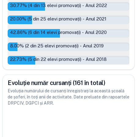
30.77
% (
4
din
13
elevi promovați)
-
Anul 2022
20.00
% (
5
din
25
elevi promovați)
-
Anul 2021
42.86
% (
6
din
14
elevi promovați)
-
Anul 2020
8.00
% (
2
din
25
elevi promovați)
-
Anul 2019
22.73
% (
5
din
22
elevi promovați)
-
Anul 2018
Evoluție număr cursanți (161 în total)
Evoluția numărului de cursanți înregistrați la această școală
de șoferi, în toți anii de activitate. Date preluate din rapoartele
DRPCIV, DGPCI și ARR.