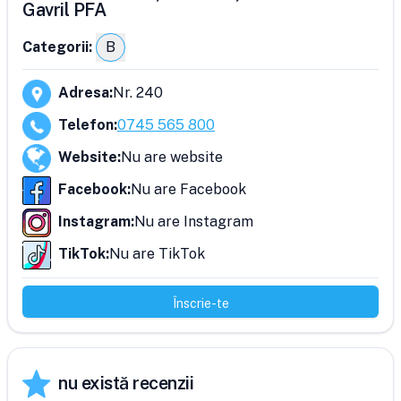
Gavril PFA
Categorii:
B
Adresa
:
Nr. 240
Telefon
:
0745 565 800
Website
:
Nu are website
Facebook
:
Nu are Facebook
Instagram
:
Nu are Instagram
TikTok
:
Nu are TikTok
Înscrie-te
nu există recenzii