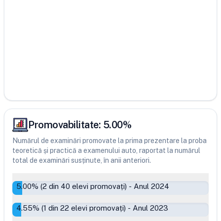
Promovabilitate:
5.00
%
Numărul de examinări promovate la prima prezentare la proba
teoretică și practică a examenului auto, raportat la numărul
total de examinări susținute, în anii anteriori.
5.00
% (
2
din
40
elevi promovați)
-
Anul 2024
4.55
% (
1
din
22
elevi promovați)
-
Anul 2023