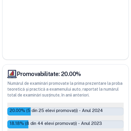
Promovabilitate:
20.00
%
Numărul de examinări promovate la prima prezentare la proba
teoretică și practică a examenului auto, raportat la numărul
total de examinări susținute, în anii anteriori.
20.00
% (
5
din
25
elevi promovați)
-
Anul 2024
18.18
% (
8
din
44
elevi promovați)
-
Anul 2023