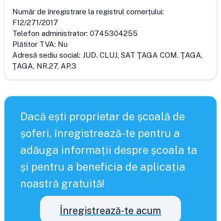
Număr de înregistrare la registrul comerțului:
F12/271/2017
Telefon administrator:
0745304255
Plătitor TVA:
Nu
Adresă sediu social:
JUD. CLUJ, SAT ŢAGA COM. ŢAGA,
ŢAGA, NR.27, AP.3
Dacă ești proprietar de școală de
șoferi, înregistrează-te pentru a
adăuga informații despre școala ta
și pentru a beneficia de aplicația
noastră gratuită!
Înregistrează-te acum