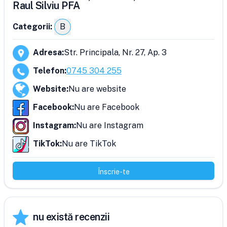
Raul Silviu PFA
Categorii:
B
Adresa
:
Str. Principala, Nr. 27, Ap. 3
Telefon
:
0745 304 255
Website
:
Nu are website
Facebook
:
Nu are Facebook
Instagram
:
Nu are Instagram
TikTok
:
Nu are TikTok
Înscrie-te
nu există recenzii