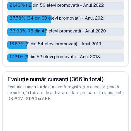
21.43
% (
12
din
56
elevi promovați)
-
Anul 2022
37.78
% (
34
din
90
elevi promovați)
-
Anul 2021
33.33
% (
15
din
45
elevi promovați)
-
Anul 2020
16.67
% (
9
din
54
elevi promovați)
-
Anul 2019
17.31
% (
9
din
52
elevi promovați)
-
Anul 2018
Evoluție număr cursanți (366 în total)
Evoluția numărului de cursanți înregistrați la această școală
de șoferi, în toți anii de activitate. Date preluate din rapoartele
DRPCIV, DGPCI și ARR.