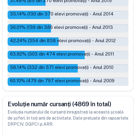
31.48
% (
85
din
270
elevi promovați)
-
Anul 2015
35.14
% (
130
din
370
elevi promovați)
-
Anul 2014
36.01
% (
139
din
386
elevi promovați)
-
Anul 2013
42.24
% (
354
din
838
elevi promovați)
-
Anul 2012
63.92
% (
303
din
474
elevi promovați)
-
Anul 2011
58.14
% (
332
din
571
elevi promovați)
-
Anul 2010
60.10
% (
479
din
797
elevi promovați)
-
Anul 2009
Evoluție număr cursanți (4869 în total)
Evoluția numărului de cursanți înregistrați la această școală
de șoferi, în toți anii de activitate. Date preluate din rapoartele
DRPCIV, DGPCI și ARR.