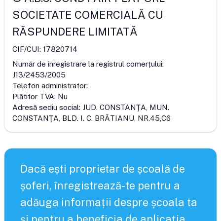
SOCIETATE COMERCIALĂ CU
RĂSPUNDERE LIMITATĂ
CIF/CUI:
17820714
Număr de înregistrare la registrul comerțului:
J13/2453/2005
Telefon administrator:
Plătitor TVA:
Nu
Adresă sediu social:
JUD. CONSTANŢA, MUN.
CONSTANŢA, BLD. I. C. BRĂTIANU, NR.45,C6
Dacă ești proprietar de școală de
șoferi, înregistrează-te pentru a
adăuga informații despre școala ta
și pentru a beneficia de aplicația