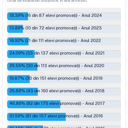
total de examinări susținute, în anii anteriori.
18.39
% (
16
din
87
elevi promovați)
-
Anul 2024
13.89
% (
10
din
72
elevi promovați)
-
Anul 2023
18.92
% (
21
din
111
elevi promovați)
-
Anul 2022
24.09
% (
33
din
137
elevi promovați)
-
Anul 2021
26.55
% (
30
din
113
elevi promovați)
-
Anul 2020
19.87
% (
30
din
151
elevi promovați)
-
Anul 2019
26.88
% (
43
din
160
elevi promovați)
-
Anul 2018
46.86
% (
82
din
175
elevi promovați)
-
Anul 2017
51.59
% (
81
din
157
elevi promovați)
-
Anul 2016