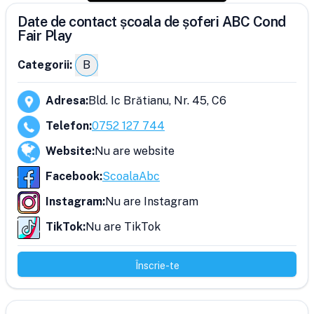
Date de contact școala de șoferi ABC Cond
Fair Play
Categorii:
B
Adresa
:
Bld. Ic Brătianu, Nr. 45, C6
Telefon
:
0752 127 744
Website
:
Nu are website
Facebook
:
ScoalaAbc
Instagram
:
Nu are Instagram
TikTok
:
Nu are TikTok
Înscrie-te