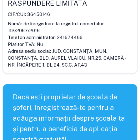
RĂSPUNDERE LIMITATĂ
CIF/CUI:
36450146
Număr de înregistrare la registrul comerțului:
J13/2067/2016
Telefon administrator:
241674466
Plătitor TVA:
Nu
Adresă sediu social:
JUD. CONSTANŢA, MUN.
CONSTANŢA, BLD. AUREL VLAICU, NR.25, CAMERĂ -
NR. ÎNCĂPERE 1, BL.B4, SC.C, AP.43
Dacă ești proprietar de școală de
șoferi, înregistrează-te pentru a
adăuga informații despre școala ta
și pentru a beneficia de aplicația
noastră gratuită!