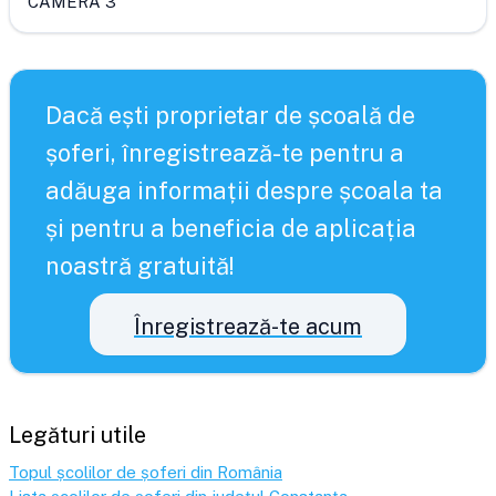
CAMERA 3
Dacă ești proprietar de școală de
șoferi, înregistrează-te pentru a
adăuga informații despre școala ta
și pentru a beneficia de aplicația
noastră gratuită!
Înregistrează-te acum
Legături utile
Topul școlilor de șoferi din România