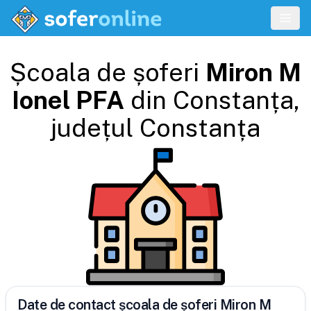
Școala de șoferi
Miron M
Ionel PFA
din
Constanța
,
județul
Constanța
Date de contact școala de șoferi Miron M