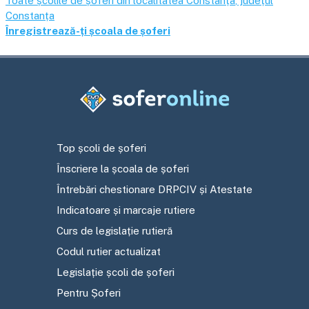
Toate școlile de șoferi din localitatea
Constanța
, județul
Constanța
Înregistrează-ți școala de șoferi
Top școli de șoferi
Înscriere la școala de șoferi
Întrebări chestionare DRPCIV și Atestate
Indicatoare și marcaje rutiere
Curs de legislație rutieră
Codul rutier actualizat
Legislație școli de șoferi
Pentru Șoferi