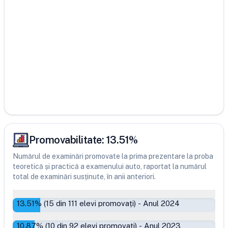
Promovabilitate:
13.51
%
Numărul de examinări promovate la prima prezentare la proba
teoretică și practică a examenului auto, raportat la numărul
total de examinări susținute, în anii anteriori.
13.51
% (
15
din
111
elevi promovați)
-
Anul 2024
10.87
% (
10
din
92
elevi promovați)
-
Anul 2023