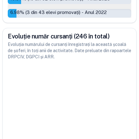
6.98
% (
3
din
43
elevi promovați)
-
Anul 2022
Evoluție număr cursanți (246 în total)
Evoluția numărului de cursanți înregistrați la această școală
de șoferi, în toți anii de activitate. Date preluate din rapoartele
DRPCIV, DGPCI și ARR.