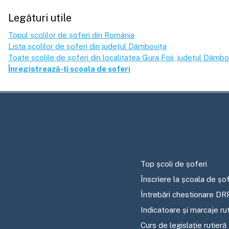
Legături utile
Topul școlilor de șoferi din România
Lista școlilor de șoferi din județul
Dâmbovița
Toate școlile de șoferi din localitatea
Gura Foii
, județul
Dâmbov
Înregistrează-ți școala de șoferi
Top școli de șoferi
Înscriere la școala de șof
Întrebări chestionare DR
Indicatoare și marcaje ru
Curs de legislație rutieră