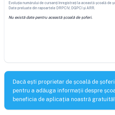
Evoluția numărului de cursanți înregistrați la această școală de șofe
Date preluate din rapoartele DRPCIV, DGPCI și ARR.
Nu există date pentru această școală de șoferi.
Dacă ești proprietar de școală de șoferi
pentru a adăuga informații despre școa
beneficia de aplicația noastră gratuită!