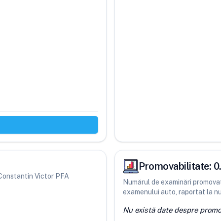
Promovabilitate:
0
i Constantin Victor PFA
Numărul de examinări promovate
examenului auto, raportat la num
Nu există date despre promov