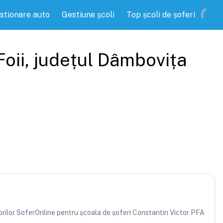
stionare auto
Gestiune școli
Top școli de șoferi
oii
, județul
Dâmbovița
atorilor SoferOnline pentru școala de șoferi Constantin Victor PFA