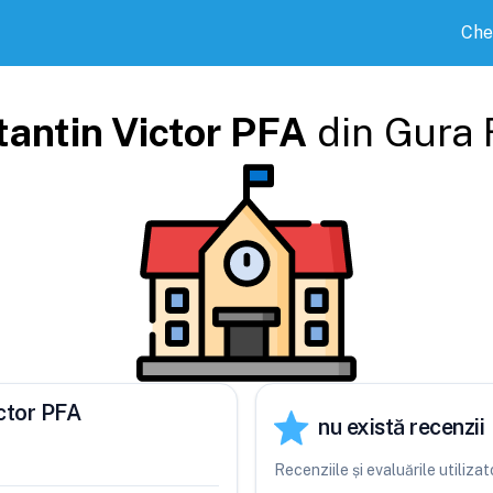
Che
antin Victor PFA
din
Gura F
ictor PFA
nu există recenzii
Recenziile și evaluările utiliz