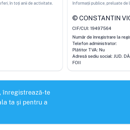
ri, în toți anii de activitate.
Informații publice, preluate d
©
CONSTANTIN VI
CIF/CUI:
19497564
Număr de înregistrare la regi
Telefon administrator:
Plătitor TVA:
Nu
Adresă sediu social:
JUD. D
FOII
, înregistrează-te
la ta și pentru a