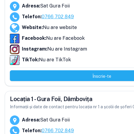
Adresa
:
Sat Gura Foii
Telefon
:
0766 702 849
Website
:
Nu are website
Facebook
:
Nu are Facebook
Instagram
:
Nu are Instagram
TikTok
:
Nu are TikTok
Înscrie-te
Locația 1 - Gura Foii, Dâmbovița
Informații și date de contact pentru locația nr 1 a școlii de șofer
Adresa
:
Sat Gura Foii
Telefon
:
0766 702 849