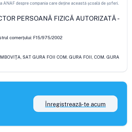
e la ANAF despre compania care deține această școală de șoferi.
CTOR PERSOANĂ FIZICĂ AUTORIZATĂ
-
strul comerțului:
F15/975/2002
ÂMBOVIŢA, SAT GURA FOII COM. GURA FOII, COM. GURA
Înregistrează-te acum