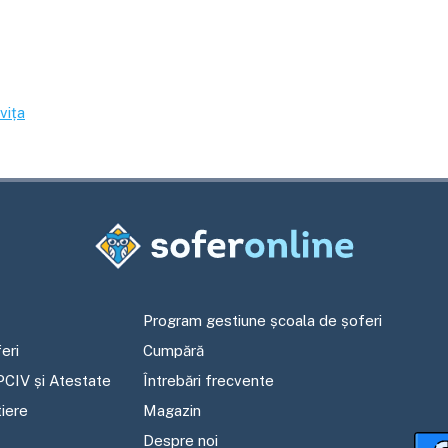
ița
Program gestiune școala de șoferi
eri
Cumpără
PCIV și Atestate
Întrebări frecvente
tiere
Magazin
Despre noi