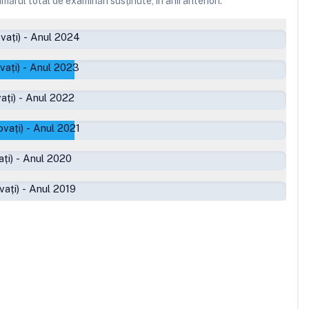
ărul total de examinări susținute, în anii anteriori.
vați)
-
Anul 2024
vați)
-
Anul 2023
ați)
-
Anul 2022
vați)
-
Anul 2021
ți)
-
Anul 2020
ați)
-
Anul 2019