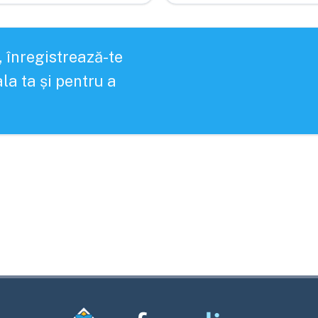
, înregistrează-te
la ta și pentru a