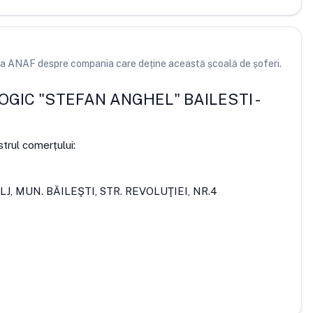
e la ANAF despre compania care deține această școală de șoferi.
OGIC "STEFAN ANGHEL" BAILESTI
-
strul comerțului:
LJ, MUN. BĂILEŞTI, STR. REVOLUŢIEI, NR.4