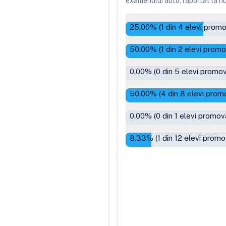
examenului auto, raportat la num
25.00
% (
1
din
4
elevi promo
50.00
% (
1
din
2
elevi promo
0.00
% (
0
din
5
elevi promov
50.00
% (
4
din
8
elevi promo
0.00
% (
0
din
1
elevi promova
8.33
% (
1
din
12
elevi promov