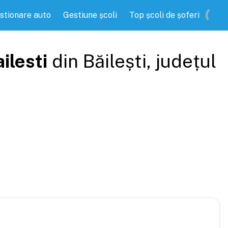
stionare auto
Gestiune școli
Top școli de șoferi
ilesti
din
Băilești
, județul