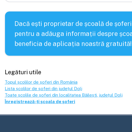
Dacă ești proprietar de școală de șoferi
pentru a adăuga informații despre școa
beneficia de aplicația noastră gratuită!
Legături utile
Topul școlilor de șoferi din România
Lista școlilor de șoferi din județul
Dolj
Toate școlile de șoferi din localitatea
Băilești
, județul
Dolj
Înregistrează-ți școala de șoferi