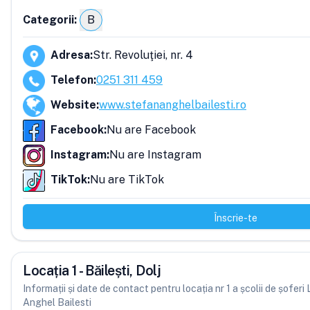
Categorii:
B
Adresa
:
Str. Revoluţiei, nr. 4
Telefon
:
0251 311 459
Website
:
www.stefananghelbailesti.ro
Facebook
:
Nu are Facebook
Instagram
:
Nu are Instagram
TikTok
:
Nu are TikTok
Înscrie-te
Locația 1 - Băilești, Dolj
Informații și date de contact pentru locația nr 1 a școlii de șofer
Anghel Bailesti