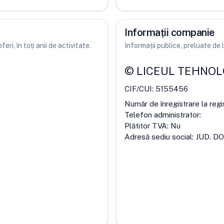
Informații companie
ri, în toți anii de activitate.
Informații publice, preluate d
©
LICEUL TEHNOL
CIF/CUI:
5155456
Număr de înregistrare la regi
Telefon administrator:
Plătitor TVA:
Nu
Adresă sediu social:
JUD. DO