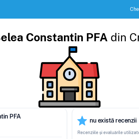
Che
elea Constantin PFA
din
C
ntin PFA
nu există recenzii
Recenziile și evaluările utiliz