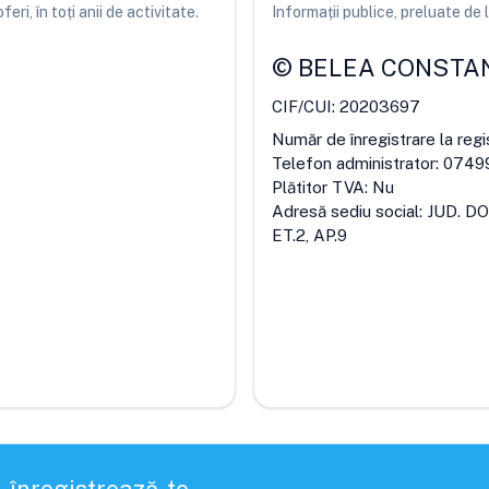
ri, în toți anii de activitate.
Informații publice, preluate d
©
BELEA CONSTAN
CIF/CUI:
20203697
Număr de înregistrare la regi
Telefon administrator:
0749
Plătitor TVA:
Nu
Adresă sediu social:
JUD. DO
ET.2, AP.9