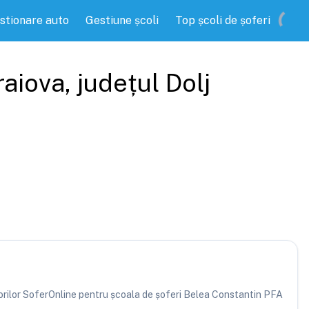
stionare auto
Gestiune școli
Top școli de șoferi
raiova
, județul
Dolj
atorilor SoferOnline pentru școala de șoferi Belea Constantin PFA