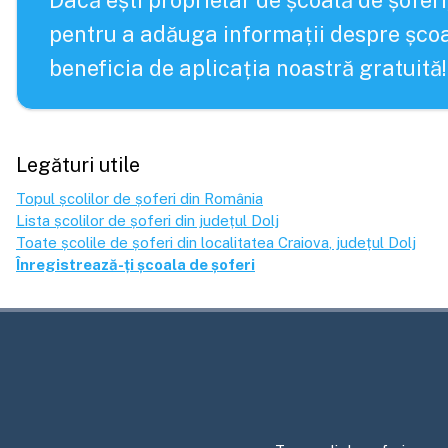
Dacă ești proprietar de școală de șoferi
pentru a adăuga informații despre școa
beneficia de aplicația noastră gratuită!
Legături utile
Topul școlilor de șoferi din România
Lista școlilor de șoferi din județul
Dolj
Toate școlile de șoferi din localitatea
Craiova
, județul
Dolj
Înregistrează-ți școala de șoferi