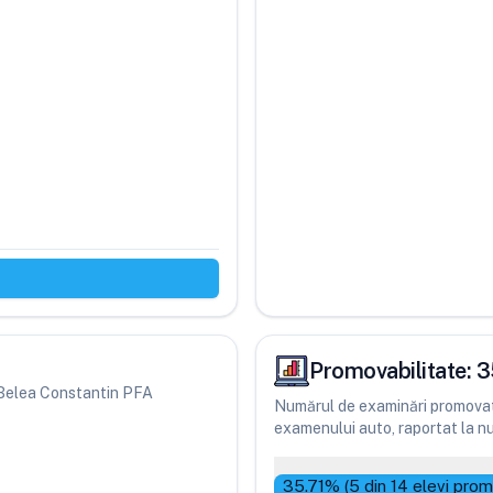
Promovabilitate:
3
ri Belea Constantin PFA
Numărul de examinări promovate
examenului auto, raportat la num
35.71
% (
5
din
14
elevi prom