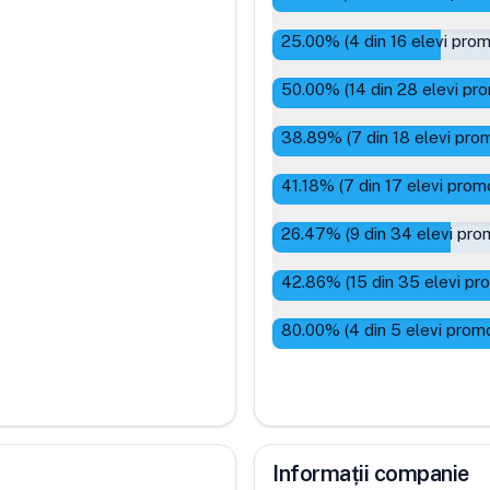
25.00
% (
4
din
16
elevi prom
50.00
% (
14
din
28
elevi pro
38.89
% (
7
din
18
elevi prom
41.18
% (
7
din
17
elevi promo
26.47
% (
9
din
34
elevi pro
42.86
% (
15
din
35
elevi pr
80.00
% (
4
din
5
elevi promo
Informații companie