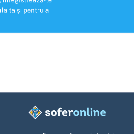
, înregistrează-te
la ta și pentru a