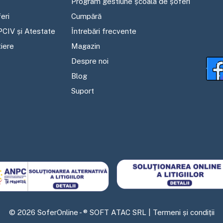
Program gestiune școala de șoferi
eri
Cumpără
PCIV și Atestate
Întrebări frecvente
tiere
Magazin
Despre noi
Blog
Suport
©
2026
SoferOnline - ® SOFT ATAC SRL |
Termeni și condiții