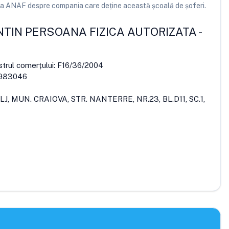
e la ANAF despre compania care deține această școală de șoferi.
TIN PERSOANA FIZICA AUTORIZATA
-
strul comerțului:
F16/36/2004
983046
LJ, MUN. CRAIOVA, STR. NANTERRE, NR.23, BL.D11, SC.1,