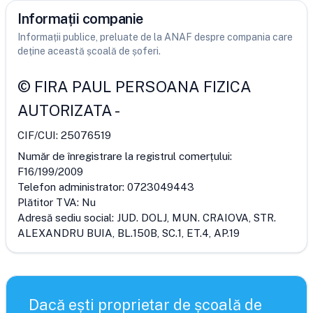
Informații companie
Informații publice, preluate de la ANAF despre compania care
deține această școală de șoferi.
©
FIRA PAUL PERSOANA FIZICA
AUTORIZATA
-
CIF/CUI:
25076519
Număr de înregistrare la registrul comerțului:
F16/199/2009
Telefon administrator:
0723049443
Plătitor TVA:
Nu
Adresă sediu social:
JUD. DOLJ, MUN. CRAIOVA, STR.
ALEXANDRU BUIA, BL.150B, SC.1, ET.4, AP.19
Dacă ești proprietar de școală de