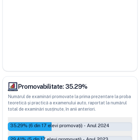
Promovabilitate:
35.29
%
Numărul de examinări promovate la prima prezentare la proba
teoretică și practică a examenului auto, raportat la numărul
total de examinări susținute, în anii anteriori.
35.29
% (
6
din
17
elevi promovați)
-
Anul 2024
29.41
% (
5
din
17
elevi promovați)
-
Anul 2023