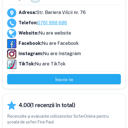
Adresa
:
Str. Bariera Vilcii nr. 76
Telefon
:
0761 998 686
Website
:
Nu are website
Facebook
:
Nu are Facebook
Instagram
:
Nu are Instagram
TikTok
:
Nu are TikTok
Înscrie-te
4.00
(
1
recenzii în total)
Recenziile și evaluările utilizatorilor SoferOnline pentru
școala de șoferi Fira Paul