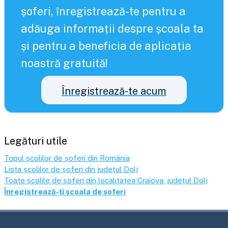
șoferi, înregistrează-te pentru a
adăuga informații despre școala ta
și pentru a beneficia de aplicația
noastră gratuită!
Înregistrează-te acum
Legături utile
Topul școlilor de șoferi din România
Lista școlilor de șoferi din județul
Dolj
Toate școlile de șoferi din localitatea
Craiova
, județul
Dolj
Înregistrează-ți școala de șoferi