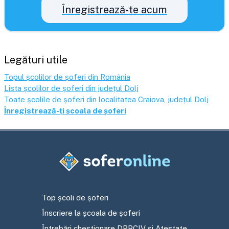
Înregistrează-te acum
Legături utile
Topul școlilor de șoferi din România
Lista școlilor de șoferi din județul
Dolj
Toate școlile de șoferi din localitatea
Craiova
, județul
Dolj
Înregistrează-ți școala de șoferi
Top școli de șoferi
Înscriere la școala de șoferi
Întrebări chestionare DRPCIV și Atestate