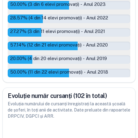
50.00
% (
3
din
6
elevi promovați)
-
Anul 2023
28.57
% (
4
din
14
elevi promovați)
-
Anul 2022
27.27
% (
3
din
11
elevi promovați)
-
Anul 2021
57.14
% (
12
din
21
elevi promovați)
-
Anul 2020
20.00
% (
4
din
20
elevi promovați)
-
Anul 2019
50.00
% (
11
din
22
elevi promovați)
-
Anul 2018
Evoluție număr cursanți (102 în total)
Evoluția numărului de cursanți înregistrați la această școală
de șoferi, în toți anii de activitate. Date preluate din rapoartele
DRPCIV, DGPCI și ARR.