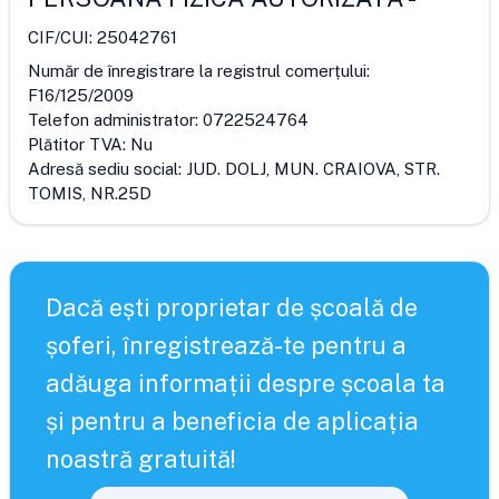
CIF/CUI:
25042761
Număr de înregistrare la registrul comerțului:
F16/125/2009
Telefon administrator:
0722524764
Plătitor TVA:
Nu
Adresă sediu social:
JUD. DOLJ, MUN. CRAIOVA, STR.
TOMIS, NR.25D
Dacă ești proprietar de școală de
șoferi, înregistrează-te pentru a
adăuga informații despre școala ta
și pentru a beneficia de aplicația
noastră gratuită!