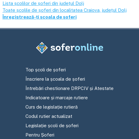
Lista școlilor de șoferi din județul
Dolj
Toate școlile de șoferi din localitatea
Craiova
, județul
Dolj
Înregistrează-ți școala de șoferi
Top școli de șoferi
Înscriere la școala de șoferi
Întrebări chestionare DRPCIV și Atestate
Indicatoare și marcaje rutiere
Curs de legislație rutieră
Codul rutier actualizat
Legislație școli de șoferi
Pentru Șoferi