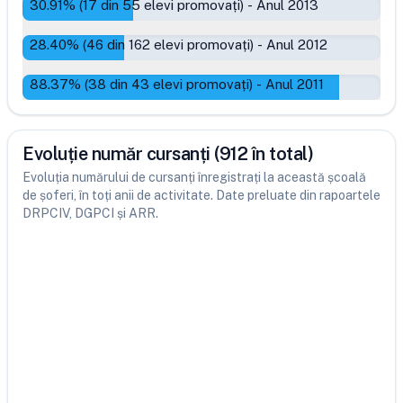
30.91
% (
17
din
55
elevi promovați)
-
Anul 2013
28.40
% (
46
din
162
elevi promovați)
-
Anul 2012
88.37
% (
38
din
43
elevi promovați)
-
Anul 2011
Evoluție număr cursanți (912 în total)
Evoluția numărului de cursanți înregistrați la această școală
de șoferi, în toți anii de activitate. Date preluate din rapoartele
DRPCIV, DGPCI și ARR.