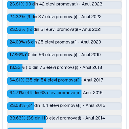
23.81
% (
10
din
42
elevi promovați)
-
Anul 2023
24.32
% (
9
din
37
elevi promovați)
-
Anul 2022
23.53
% (
12
din
51
elevi promovați)
-
Anul 2021
24.00
% (
6
din
25
elevi promovați)
-
Anul 2020
17.86
% (
10
din
56
elevi promovați)
-
Anul 2019
13.33
% (
10
din
75
elevi promovați)
-
Anul 2018
64.81
% (
35
din
54
elevi promovați)
-
Anul 2017
64.71
% (
44
din
68
elevi promovați)
-
Anul 2016
23.08
% (
24
din
104
elevi promovați)
-
Anul 2015
33.63
% (
38
din
113
elevi promovați)
-
Anul 2014