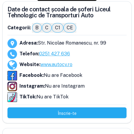
Date de contact școala de șoferi Liceul
Tehnologic de Transporturi Auto
Categorii:
B
C
C1
CE
Adresa
:
Str. Nicolae Romanescu, nr. 99
Telefon
:
0251 427 636
Website
:
www.autocv.ro
Facebook
:
Nu are Facebook
Instagram
:
Nu are Instagram
TikTok
:
Nu are TikTok
Înscrie-te