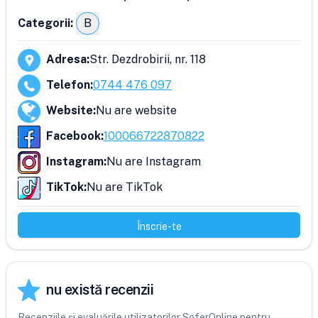
Categorii:
B
Adresa
:
Str. Dezdrobirii, nr. 118
Telefon
:
0744 476 097
Website
:
Nu are website
Facebook
:
100066722870822
Instagram
:
Nu are Instagram
TikTok
:
Nu are TikTok
Înscrie-te
nu există recenzii
Recenziile și evaluările utilizatorilor SoferOnline pentru