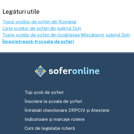
Legături utile
Topul școlilor de șoferi din România
Lista școlilor de șoferi din județul
Dolj
Toate școlile de șoferi din localitatea
Mlecănești
, județul
Dolj
Înregistrează-ți școala de șoferi
Top școli de șoferi
Înscriere la școala de șoferi
Întrebări chestionare DRPCIV și Atestate
Indicatoare și marcaje rutiere
Curs de legislație rutieră