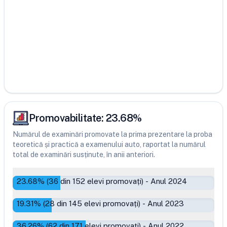
Promovabilitate:
23.68
%
Numărul de examinări promovate la prima prezentare la proba
teoretică și practică a examenului auto, raportat la numărul
total de examinări susținute, în anii anteriori.
23.68
% (
36
din
152
elevi promovați)
-
Anul 2024
19.31
% (
28
din
145
elevi promovați)
-
Anul 2023
36.26
% (
62
din
171
elevi promovați)
-
Anul 2022