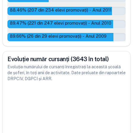
88.46
% (
207
din
234
elevi promovați)
-
Anul 2011
89.47
% (
221
din
247
elevi promovați)
-
Anul 2010
89.66
% (
26
din
29
elevi promovați)
-
Anul 2009
Evoluție număr cursanți (3643 în total)
Evoluția numărului de cursanți înregistrați la această școală
de șoferi, în toți anii de activitate. Date preluate din rapoartele
DRPCIV, DGPCI și ARR.