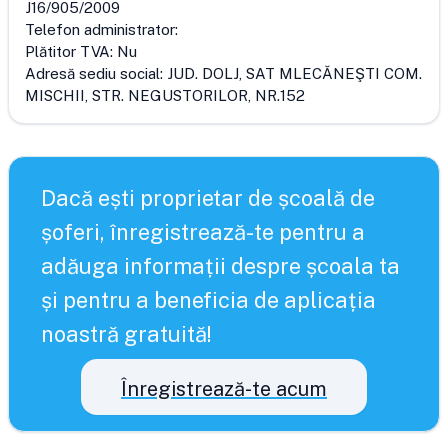
J16/905/2009
Telefon administrator:
Plătitor TVA:
Nu
Adresă sediu social:
JUD. DOLJ, SAT MLECĂNEŞTI COM.
MISCHII, STR. NEGUSTORILOR, NR.152
Dacă ești proprietar de școală de
șoferi, înregistrează-te pentru a
adăuga informații despre școala ta
și pentru a beneficia de aplicația
noastră gratuită!
Înregistrează-te acum