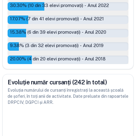
30.30
% (
10
din
33
elevi promovați)
-
Anul 2022
17.07
% (
7
din
41
elevi promovați)
-
Anul 2021
15.38
% (
6
din
39
elevi promovați)
-
Anul 2020
9.38
% (
3
din
32
elevi promovați)
-
Anul 2019
20.00
% (
4
din
20
elevi promovați)
-
Anul 2018
Evoluție număr cursanți (242 în total)
Evoluția numărului de cursanți înregistrați la această școală
de șoferi, în toți anii de activitate. Date preluate din rapoartele
DRPCIV, DGPCI și ARR.