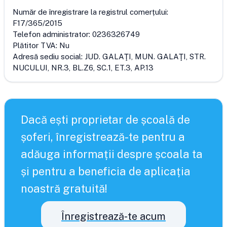
Număr de înregistrare la registrul comerțului:
F17/365/2015
Telefon administrator:
0236326749
Plătitor TVA:
Nu
Adresă sediu social:
JUD. GALAŢI, MUN. GALAŢI, STR.
NUCULUI, NR.3, BL.Z6, SC.1, ET.3, AP.13
Dacă ești proprietar de școală de
șoferi, înregistrează-te pentru a
adăuga informații despre școala ta
și pentru a beneficia de aplicația
noastră gratuită!
Înregistrează-te acum