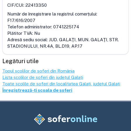
CIF/CUI:
22413350
Număr de înregistrare la registrul comerțului:
F17/616/2007
Telefon administrator:
0741225174
Plătitor TVA:
Nu
Adresă sediu social:
JUD. GALAŢI, MUN. GALAŢI, STR.
STADIONULUI, NR.4A, BL.D19, AP.17
Legături utile
Topul școlilor de șoferi din România
Lista școlilor de șoferi din județul
Galați
Toate școlile de șoferi din localitatea
Galați
, județul
Galați
Înregistrează-ți școala de șoferi