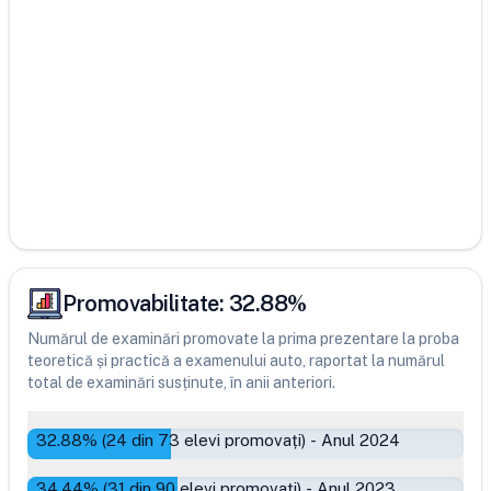
Promovabilitate:
32.88
%
Numărul de examinări promovate la prima prezentare la proba
teoretică și practică a examenului auto, raportat la numărul
total de examinări susținute, în anii anteriori.
32.88
% (
24
din
73
elevi promovați)
-
Anul 2024
34.44
% (
31
din
90
elevi promovați)
-
Anul 2023