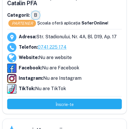
Catalin PFA
Categorii:
B
Școala oferă aplicația
SoferOnline
!
PARTENER
Adresa
:
Str. Stadionului, Nr. 4A, Bl. D19, Ap. 17
Telefon
:
0741 225 174
Website
:
Nu are website
Facebook
:
Nu are Facebook
Instagram
:
Nu are Instagram
TikTok
:
Nu are TikTok
Înscrie-te