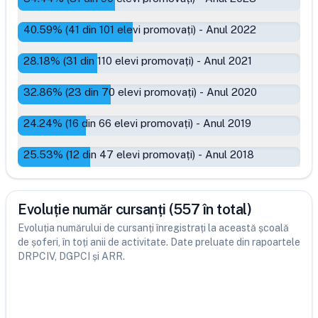
40.59
% (
41
din
101
elevi promovați)
-
Anul 2022
28.18
% (
31
din
110
elevi promovați)
-
Anul 2021
32.86
% (
23
din
70
elevi promovați)
-
Anul 2020
24.24
% (
16
din
66
elevi promovați)
-
Anul 2019
25.53
% (
12
din
47
elevi promovați)
-
Anul 2018
Evoluție număr cursanți (557 în total)
Evoluția numărului de cursanți înregistrați la această școală
de șoferi, în toți anii de activitate. Date preluate din rapoartele
DRPCIV, DGPCI și ARR.