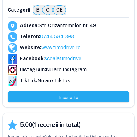
Categorii:
B
C
CE
Adresa
:
Str. Crizantemelor, nr. 49
Telefon
:
0744 584 398
Website
:
www.timodrive.ro
Facebook
:
scoalatimodrive
Instagram
:
Nu are Instagram
TikTok
:
Nu are TikTok
Înscrie-te
5.00
(
1
recenzii în total)
Recenziile și evaluările utilizatorilor SoferOnline pentru