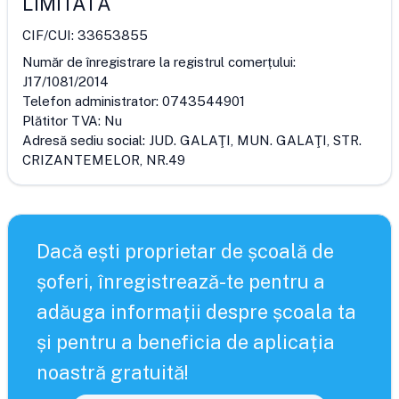
LIMITATĂ
CIF/CUI:
33653855
Număr de înregistrare la registrul comerțului:
J17/1081/2014
Telefon administrator:
0743544901
Plătitor TVA:
Nu
Adresă sediu social:
JUD. GALAŢI, MUN. GALAŢI, STR.
CRIZANTEMELOR, NR.49
Dacă ești proprietar de școală de
șoferi, înregistrează-te pentru a
adăuga informații despre școala ta
și pentru a beneficia de aplicația
noastră gratuită!