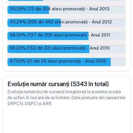
35.29
% (
72
din
204
elevi promovați)
-
Anul 2013
45.24
% (
209
din
462
elevi promovați)
-
Anul 2012
68.50
% (
137
din
200
elevi promovați)
-
Anul 2011
69.23
% (
153
din
221
elevi promovați)
-
Anul 2010
87.50
% (
21
din
24
elevi promovați)
-
Anul 2009
Evoluție număr cursanți (5343 în total)
Evoluția numărului de cursanți înregistrați la această școală
de șoferi, în toți anii de activitate. Date preluate din rapoartele
DRPCIV, DGPCI și ARR.