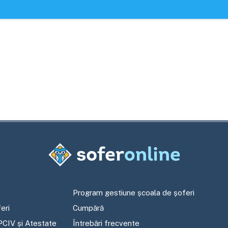
Program gestiune școala de șoferi
eri
Cumpără
PCIV și Atestate
Întrebări frecvente