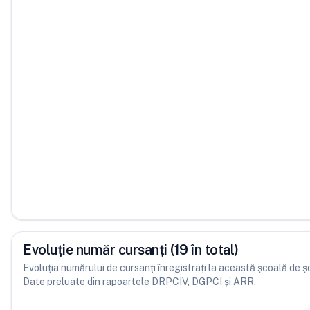
Evoluție număr cursanți (19 în total)
Evoluția numărului de cursanți înregistrați la această școală de șofe
Date preluate din rapoartele DRPCIV, DGPCI și ARR.