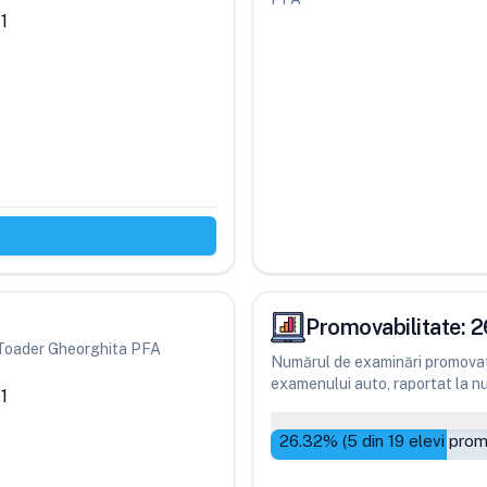
 1
Promovabilitate:
2
ri Toader Gheorghita PFA
Numărul de examinări promovate
examenului auto, raportat la num
 1
26.32
% (
5
din
19
elevi prom