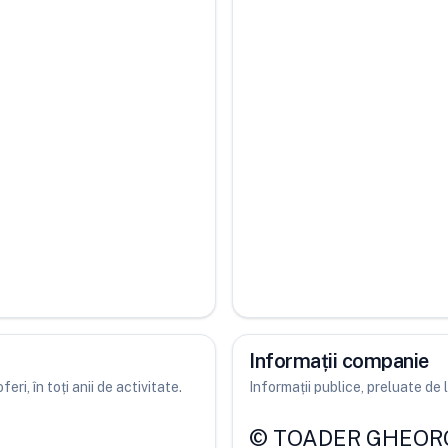
Informații companie
ri, în toți anii de activitate.
Informații publice, preluate d
©
TOADER GHEOR