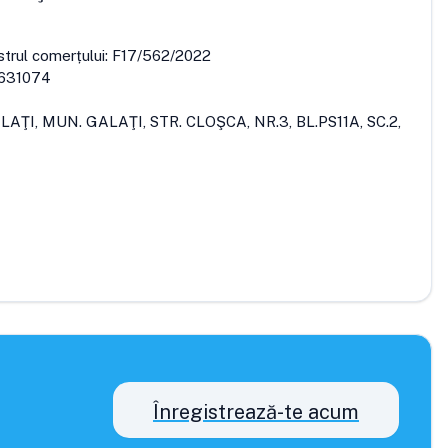
strul comerțului:
F17/562/2022
631074
LAŢI, MUN. GALAŢI, STR. CLOŞCA, NR.3, BL.PS11A, SC.2,
Înregistrează-te acum