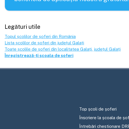
Legături utile
Topul școlilor de șoferi din România
Lista școlilor de șoferi din județul
Galați
Toate școlile de șoferi din localitatea
Galați
, județul
Galați
Înregistrează-ți școala de șoferi
Top școli de șoferi
Înscriere la școala de șof
Întrebări chestionare DR