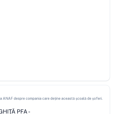
e la ANAF despre compania care deține această școală de șoferi.
GHIŢĂ PFA
-