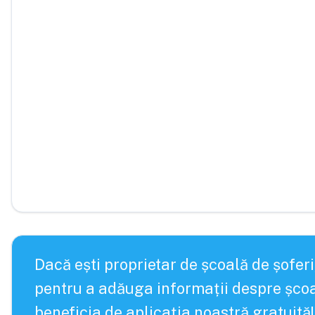
Dacă ești proprietar de școală de șoferi
pentru a adăuga informații despre școa
beneficia de aplicația noastră gratuită!