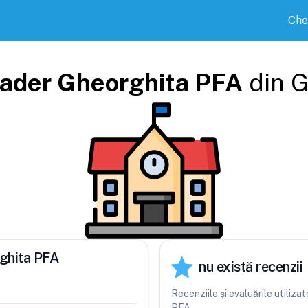
Che
ader Gheorghita PFA
din
G
rghita PFA
nu există recenzii
Recenziile și evaluările utiliz
PFA