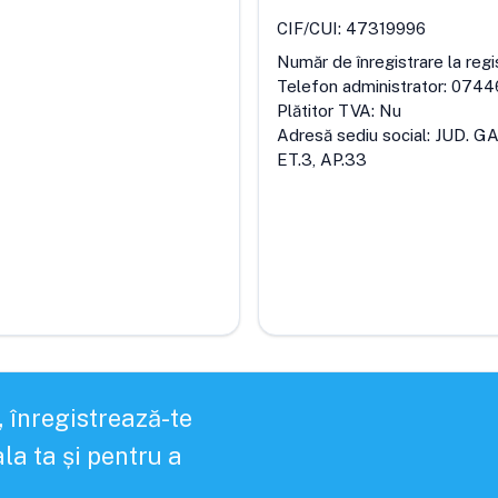
CIF/CUI:
47319996
Număr de înregistrare la regi
Telefon administrator:
0744
Plătitor TVA:
Nu
Adresă sediu social:
JUD. GA
ET.3, AP.33
, înregistrează-te
la ta și pentru a