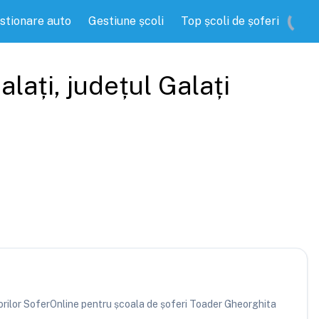
stionare auto
Gestiune școli
Top școli de șoferi
alați
, județul
Galați
atorilor SoferOnline pentru școala de șoferi Toader Gheorghita