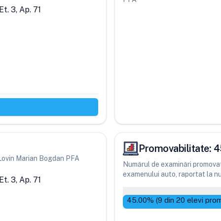
t. 3, Ap. 71
Promovabilitate:
4
ri Lovin Marian Bogdan PFA
Numărul de examinări promovate
examenului auto, raportat la num
t. 3, Ap. 71
45.00
% (
9
din
20
elevi prom