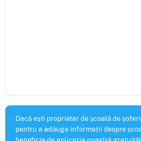
Dacă ești proprietar de școală de șoferi
pentru a adăuga informații despre școa
beneficia de aplicația noastră gratuită!