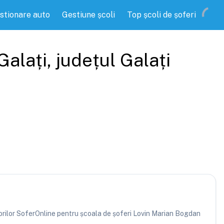
stionare auto
Gestiune școli
Top școli de șoferi
Galați
, județul
Galați
atorilor SoferOnline pentru școala de șoferi Lovin Marian Bogdan