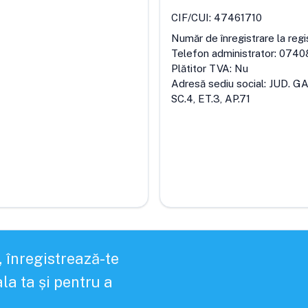
CIF/CUI:
47461710
Număr de înregistrare la regi
Telefon administrator:
0740
Plătitor TVA:
Nu
Adresă sediu social:
JUD. GA
SC.4, ET.3, AP.71
, înregistrează-te
la ta și pentru a