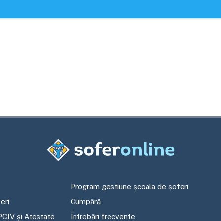
Program gestiune școala de șoferi
eri
Cumpără
PCIV și Atestate
Întrebări frecvente