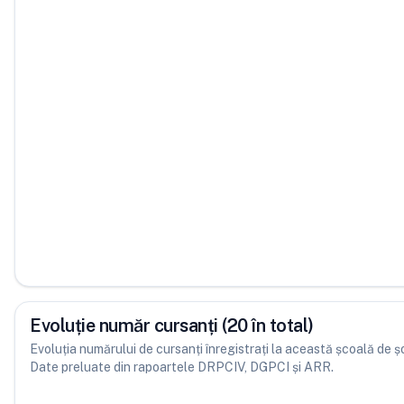
Evoluție număr cursanți (20 în total)
Evoluția numărului de cursanți înregistrați la această școală de șofe
Date preluate din rapoartele DRPCIV, DGPCI și ARR.