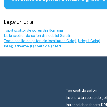
Legături utile
Topul școlilor de șoferi din România
Lista școlilor de șoferi din județul
Galați
Toate școlile de șoferi din localitatea
Galați
, județul
Galați
Înregistrează-ți școala de șoferi
Top școli de șoferi
Înscriere la școala de șof
Întrebări chestionare DR