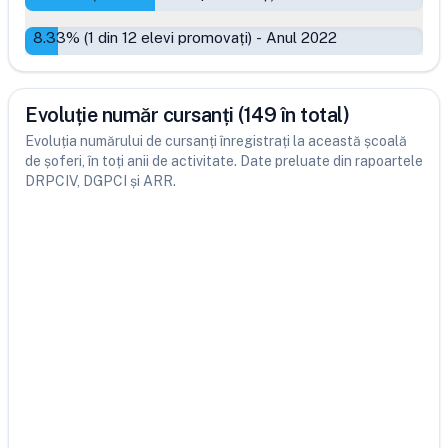
8.33
% (
1
din
12
elevi promovați)
-
Anul 2022
Evoluție număr cursanți (149 în total)
Evoluția numărului de cursanți înregistrați la această școală
de șoferi, în toți anii de activitate. Date preluate din rapoartele
DRPCIV, DGPCI și ARR.