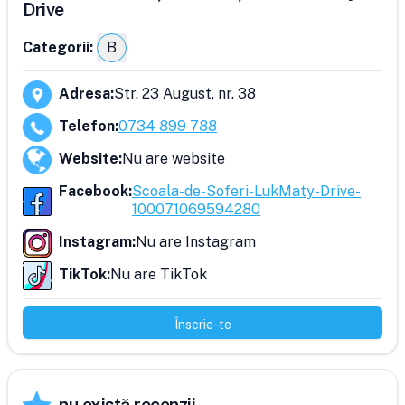
Drive
Categorii:
B
Adresa
:
Str. 23 August, nr. 38
Telefon
:
0734 899 788
Website
:
Nu are website
Facebook
:
Scoala-de-Soferi-LukMaty-Drive-
100071069594280
Instagram
:
Nu are Instagram
TikTok
:
Nu are TikTok
Înscrie-te