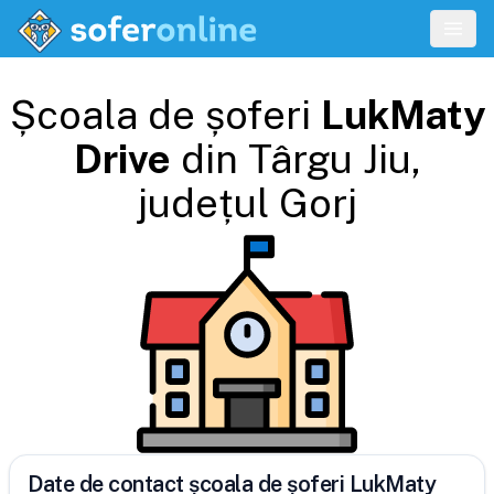
Școala de șoferi
LukMaty
Drive
din
Târgu Jiu
,
județul
Gorj
Date de contact școala de șoferi LukMaty