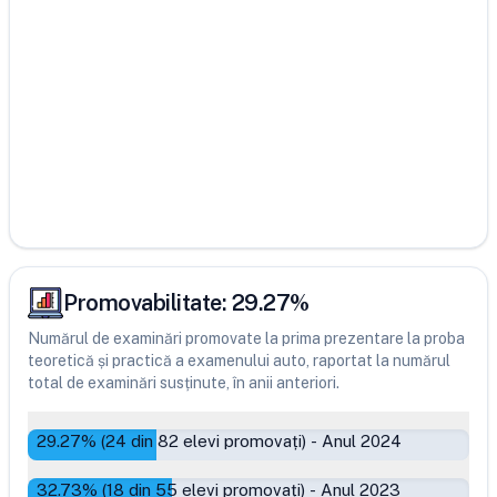
Promovabilitate:
29.27
%
Numărul de examinări promovate la prima prezentare la proba
teoretică și practică a examenului auto, raportat la numărul
total de examinări susținute, în anii anteriori.
29.27
% (
24
din
82
elevi promovați)
-
Anul 2024
32.73
% (
18
din
55
elevi promovați)
-
Anul 2023