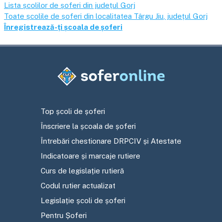
Lista școlilor de șoferi din județul
Gorj
Toate școlile de șoferi din localitatea
Târgu Jiu
, județul
Gorj
Înregistrează-ți școala de șoferi
Top școli de șoferi
Înscriere la școala de șoferi
Întrebări chestionare DRPCIV și Atestate
Indicatoare și marcaje rutiere
Curs de legislație rutieră
Codul rutier actualizat
Legislație școli de șoferi
Pentru Șoferi