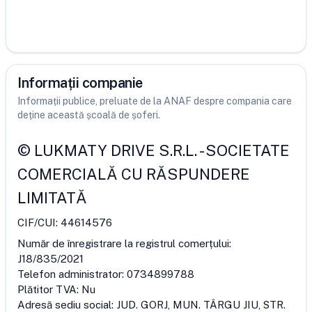
Informații companie
Informații publice, preluate de la ANAF despre compania care
deține această școală de șoferi.
©
LUKMATY DRIVE S.R.L.
-
SOCIETATE
COMERCIALĂ CU RĂSPUNDERE
LIMITATĂ
CIF/CUI:
44614576
Număr de înregistrare la registrul comerțului:
J18/835/2021
Telefon administrator:
0734899788
Plătitor TVA:
Nu
Adresă sediu social:
JUD. GORJ, MUN. TÂRGU JIU, STR.