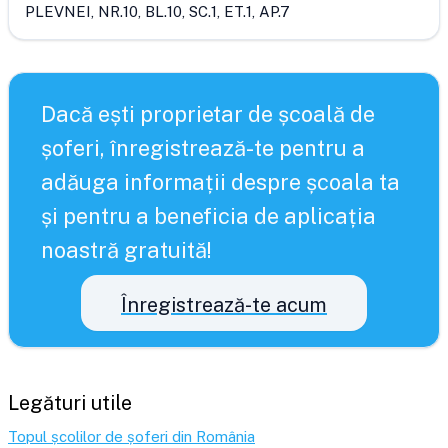
PLEVNEI, NR.10, BL.10, SC.1, ET.1, AP.7
Dacă ești proprietar de școală de
șoferi, înregistrează-te pentru a
adăuga informații despre școala ta
și pentru a beneficia de aplicația
noastră gratuită!
Înregistrează-te acum
Legături utile
Topul școlilor de șoferi din România