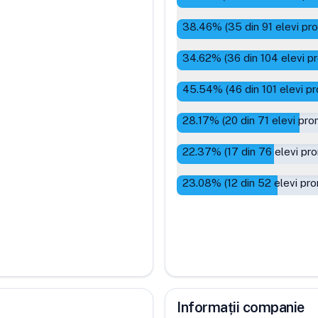
38.46
% (
35
din
91
elevi pr
34.62
% (
36
din
104
elevi p
45.54
% (
46
din
101
elevi pr
28.17
% (
20
din
71
elevi pro
22.37
% (
17
din
76
elevi pro
23.08
% (
12
din
52
elevi pro
Informații companie