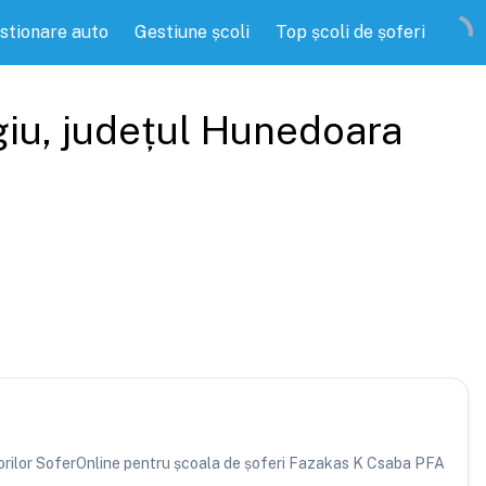
stionare auto
Gestiune școli
Top școli de șoferi
iu
, județul
Hunedoara
atorilor SoferOnline pentru școala de șoferi Fazakas K Csaba PFA