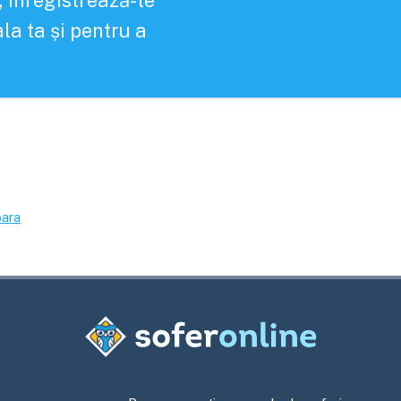
, înregistrează-te
la ta și pentru a
ara