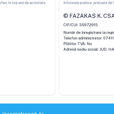
ri, în toți anii de activitate.
Informații publice, preluate d
©
FAZAKAS K. CS
CIF/CUI:
35972915
Număr de înregistrare la regi
Telefon administrator:
0741
Plătitor TVA:
Nu
Adresă sediu social:
JUD. H