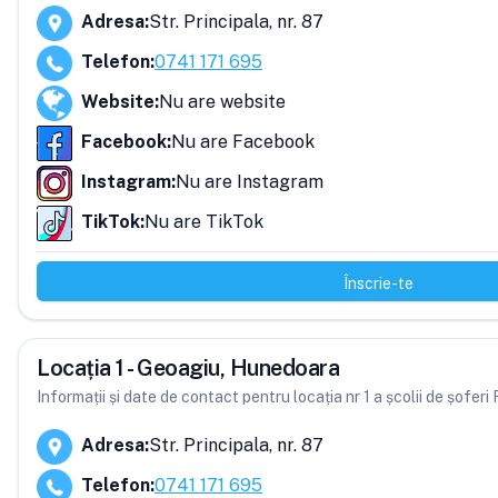
Adresa
:
Str. Principala, nr. 87
Telefon
:
0741 171 695
Website
:
Nu are website
Facebook
:
Nu are Facebook
Instagram
:
Nu are Instagram
TikTok
:
Nu are TikTok
Înscrie-te
Locația 1 - Geoagiu, Hunedoara
Informații și date de contact pentru locația nr 1 a școlii de șof
Adresa
:
Str. Principala, nr. 87
Telefon
:
0741 171 695