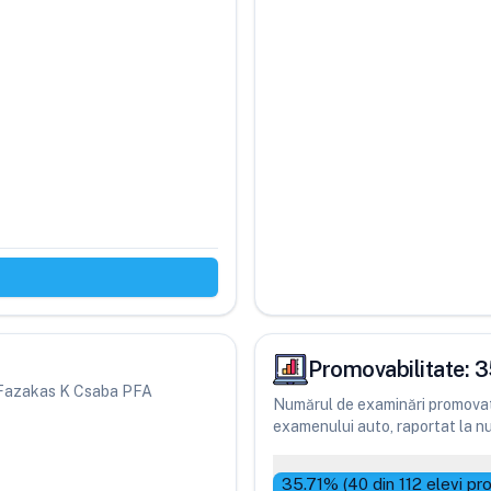
Promovabilitate:
3
eri Fazakas K Csaba PFA
Numărul de examinări promovate
examenului auto, raportat la num
35.71
% (
40
din
112
elevi pr