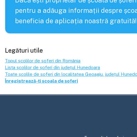
Dacă ești proprietar de școală de șoferi
pentru a adăuga informații despre școa
beneficia de aplicația noastră gratuită!
Legături utile
Topul școlilor de șoferi din România
Lista școlilor de șoferi din județul
Hunedoara
Toate școlile de șoferi din localitatea
Geoagiu
, județul
Hunedo
Înregistrează-ți școala de șoferi