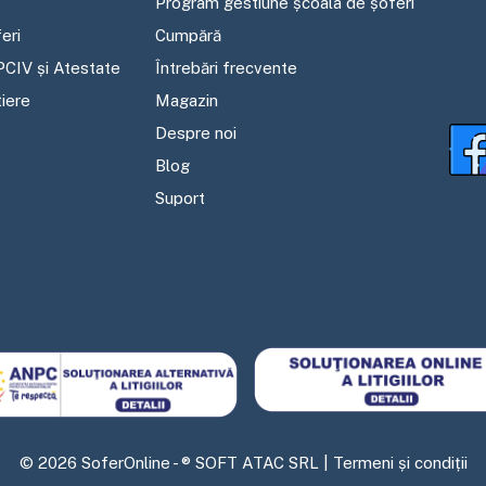
Program gestiune școala de șoferi
eri
Cumpără
PCIV și Atestate
Întrebări frecvente
tiere
Magazin
Despre noi
Blog
Suport
©
2026
SoferOnline - ® SOFT ATAC SRL |
Termeni și condiții