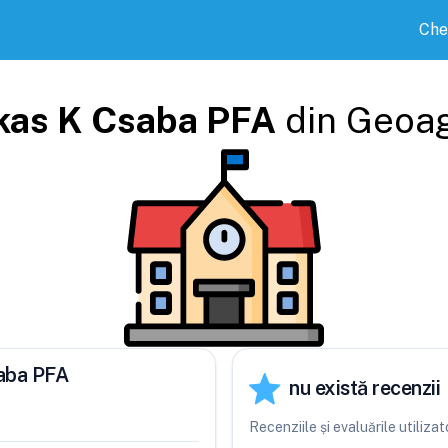
Che
kas K Csaba PFA
din
Geoag
saba PFA
nu există recenzii
Recenziile și evaluările utiliz