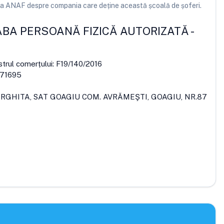
e la ANAF despre compania care deține această școală de șoferi.
ABA PERSOANĂ FIZICĂ AUTORIZATĂ
-
strul comerțului:
F19/140/2016
171695
ARGHITA, SAT GOAGIU COM. AVRĂMEŞTI, GOAGIU, NR.87