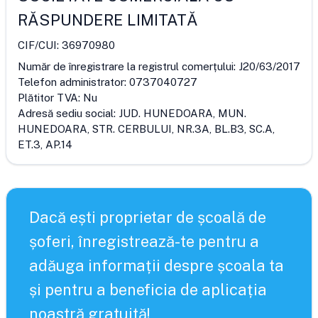
RĂSPUNDERE LIMITATĂ
CIF/CUI:
36970980
Număr de înregistrare la registrul comerțului:
J20/63/2017
Telefon administrator:
0737040727
Plătitor TVA:
Nu
Adresă sediu social:
JUD. HUNEDOARA, MUN.
HUNEDOARA, STR. CERBULUI, NR.3A, BL.B3, SC.A,
ET.3, AP.14
Dacă ești proprietar de școală de
șoferi, înregistrează-te pentru a
adăuga informații despre școala ta
și pentru a beneficia de aplicația
noastră gratuită!