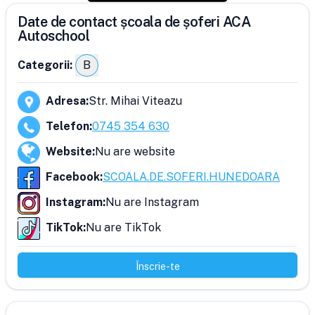
Date de contact școala de șoferi ACA
Autoschool
Categorii:
B
Adresa
:
Str. Mihai Viteazu
Telefon
:
0745 354 630
Website
:
Nu are website
Facebook
:
SCOALA.DE.SOFERI.HUNEDOARA
Instagram
:
Nu are Instagram
TikTok
:
Nu are TikTok
Înscrie-te