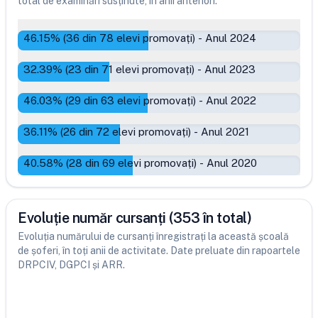
total de examinări susținute, în anii anteriori.
46.15
% (
36
din
78
elevi promovați)
-
Anul 2024
32.39
% (
23
din
71
elevi promovați)
-
Anul 2023
46.03
% (
29
din
63
elevi promovați)
-
Anul 2022
36.11
% (
26
din
72
elevi promovați)
-
Anul 2021
40.58
% (
28
din
69
elevi promovați)
-
Anul 2020
Evoluție număr cursanți (353 în total)
Evoluția numărului de cursanți înregistrați la această școală
de șoferi, în toți anii de activitate. Date preluate din rapoartele
DRPCIV, DGPCI și ARR.