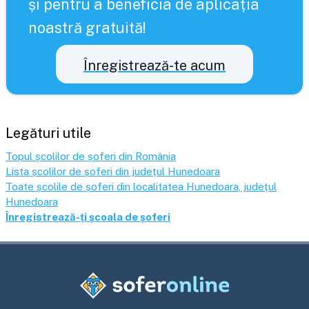
și pentru a beneficia de aplicația
noastră gratuită!
Înregistrează-te acum
Legături utile
Topul școlilor de șoferi din România
Lista școlilor de șoferi din județul
Hunedoara
Toate școlile de șoferi din localitatea
Hunedoara
, județul
Hunedoara
Înregistrează-ți școala de șoferi