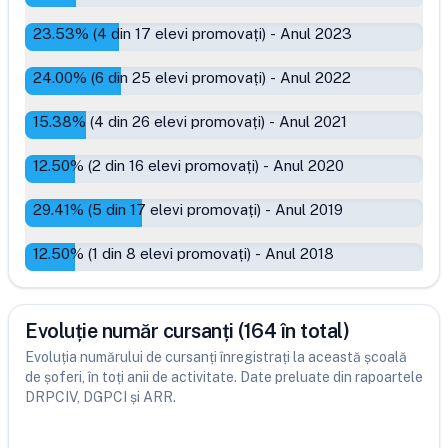
23.53
% (
4
din
17
elevi promovați)
-
Anul 2023
24.00
% (
6
din
25
elevi promovați)
-
Anul 2022
15.38
% (
4
din
26
elevi promovați)
-
Anul 2021
12.50
% (
2
din
16
elevi promovați)
-
Anul 2020
29.41
% (
5
din
17
elevi promovați)
-
Anul 2019
12.50
% (
1
din
8
elevi promovați)
-
Anul 2018
Evoluție număr cursanți (164 în total)
Evoluția numărului de cursanți înregistrați la această școală
de șoferi, în toți anii de activitate. Date preluate din rapoartele
DRPCIV, DGPCI și ARR.