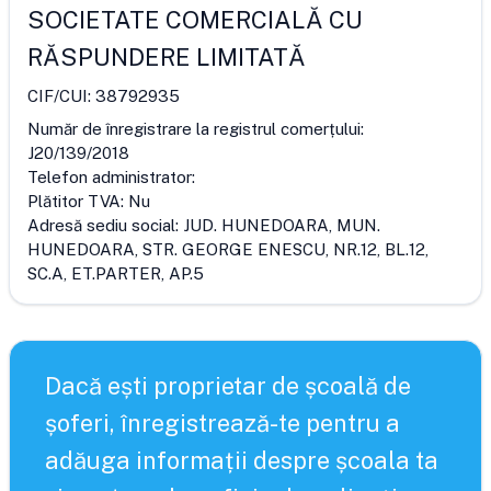
SOCIETATE COMERCIALĂ CU
RĂSPUNDERE LIMITATĂ
CIF/CUI:
38792935
Număr de înregistrare la registrul comerțului:
J20/139/2018
Telefon administrator:
Plătitor TVA:
Nu
Adresă sediu social:
JUD. HUNEDOARA, MUN.
HUNEDOARA, STR. GEORGE ENESCU, NR.12, BL.12,
SC.A, ET.PARTER, AP.5
Dacă ești proprietar de școală de
șoferi, înregistrează-te pentru a
adăuga informații despre școala ta