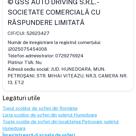
©
GSS AUTO DRIVING S.R.L.
-
SOCIETATE COMERCIALĂ CU
RĂSPUNDERE LIMITATĂ
CIF/CUI:
52623427
Număr de înregistrare la registrul comerțului:
J2025075454008
Telefon administrator:
0729276924
Plătitor TVA:
Nu
Adresă sediu social:
JUD. HUNEDOARA, MUN.
PETROŞANI, STR. MIHAI VITEAZU, NR.3, CAMERA NR.
13, ET.2
Legături utile
Topul școlilor de șoferi din România
Lista școlilor de șoferi din județul
Hunedoara
Toate școlile de șoferi din localitatea
Petroșani
, județul
Hunedoara
Înregistrează-ți școala de șoferi