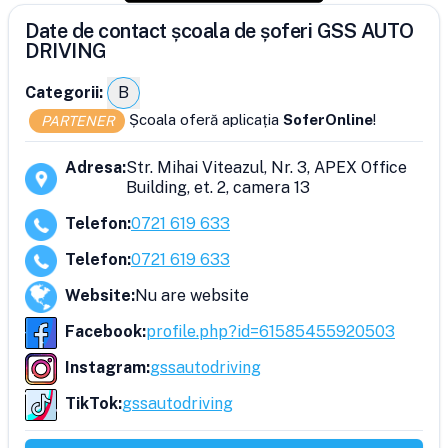
Date de contact școala de șoferi GSS AUTO
DRIVING
Categorii:
B
Școala oferă aplicația
SoferOnline
!
PARTENER
Adresa
:
Str. Mihai Viteazul, Nr. 3, APEX Office
Building, et. 2, camera 13
Telefon
:
0721 619 633
Telefon
:
0721 619 633
Website
:
Nu are website
Facebook
:
profile.php?id=61585455920503
Instagram
:
gssautodriving
TikTok
:
gssautodriving