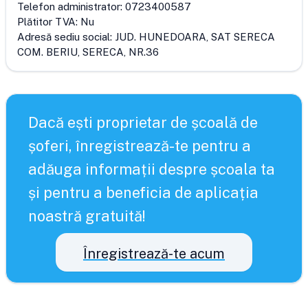
Telefon administrator:
0723400587
Plătitor TVA:
Nu
Adresă sediu social:
JUD. HUNEDOARA, SAT SERECA
COM. BERIU, SERECA, NR.36
Dacă ești proprietar de școală de
șoferi, înregistrează-te pentru a
adăuga informații despre școala ta
și pentru a beneficia de aplicația
noastră gratuită!
Înregistrează-te acum