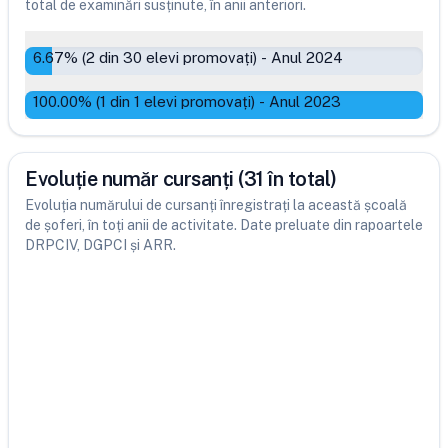
total de examinări susținute, în anii anteriori.
6.67
% (
2
din
30
elevi promovați)
-
Anul 2024
100.00
% (
1
din
1
elevi promovați)
-
Anul 2023
Evoluție număr cursanți (31 în total)
Evoluția numărului de cursanți înregistrați la această școală
de șoferi, în toți anii de activitate. Date preluate din rapoartele
DRPCIV, DGPCI și ARR.