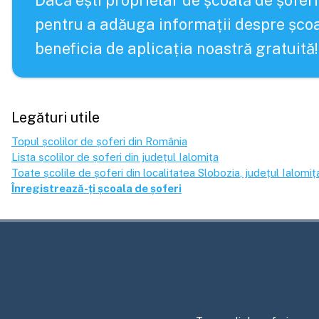
Dacă ești proprietar de școală de șoferi
pentru a adăuga informații despre școa
beneficia de aplicația noastră gratuită!
Legături utile
Topul școlilor de șoferi din România
Lista școlilor de șoferi din județul
Ialomița
Toate școlile de șoferi din localitatea
Slobozia
, județul
Ialomiț
Înregistrează-ți școala de șoferi