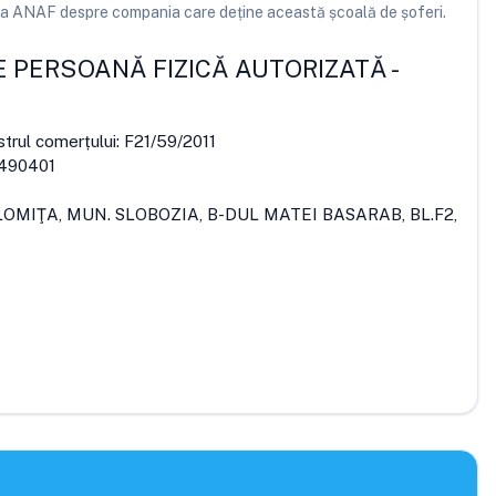
e la ANAF despre compania care deține această școală de șoferi.
E PERSOANĂ FIZICĂ AUTORIZATĂ
-
strul comerțului:
F21/59/2011
490401
ALOMIŢA, MUN. SLOBOZIA, B-DUL MATEI BASARAB, BL.F2,