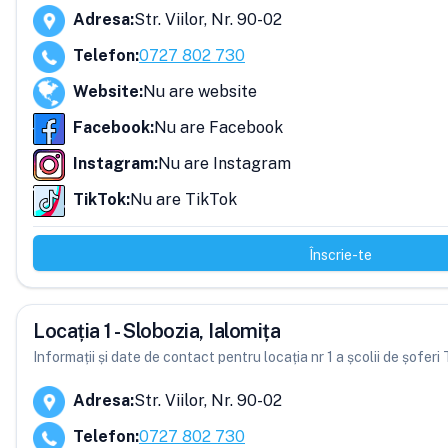
Adresa
:
Str. Viilor, Nr. 90-02
Telefon
:
0727 802 730
Website
:
Nu are website
Facebook
:
Nu are Facebook
Instagram
:
Nu are Instagram
TikTok
:
Nu are TikTok
Înscrie-te
Locația 1 - Slobozia, Ialomița
Informații și date de contact pentru locația nr 1 a școlii de șofe
Adresa
:
Str. Viilor, Nr. 90-02
Telefon
:
0727 802 730