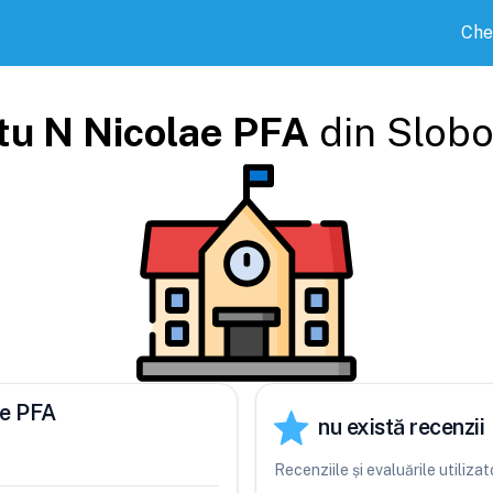
Che
tu N Nicolae PFA
din
Slobo
ae PFA
nu există recenzii
Recenziile și evaluările utiliz