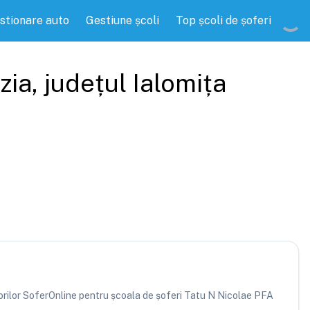
stionare auto
Gestiune școli
Top școli de șoferi
zia
, județul
Ialomița
atorilor SoferOnline pentru școala de șoferi Tatu N Nicolae PFA