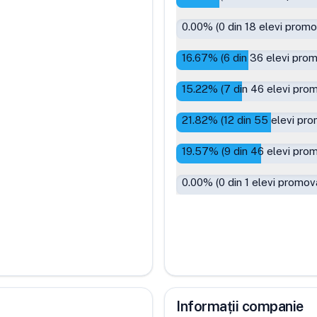
0.00
% (
0
din
18
elevi promo
16.67
% (
6
din
36
elevi prom
15.22
% (
7
din
46
elevi prom
21.82
% (
12
din
55
elevi pro
19.57
% (
9
din
46
elevi prom
0.00
% (
0
din
1
elevi promova
Informații companie