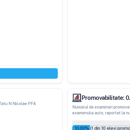
Promovabilitate:
0
ri Tatu N Nicolae PFA
Numărul de examinări promovate
examenului auto, raportat la num
10.00
% (
1
din
10
elevi promo