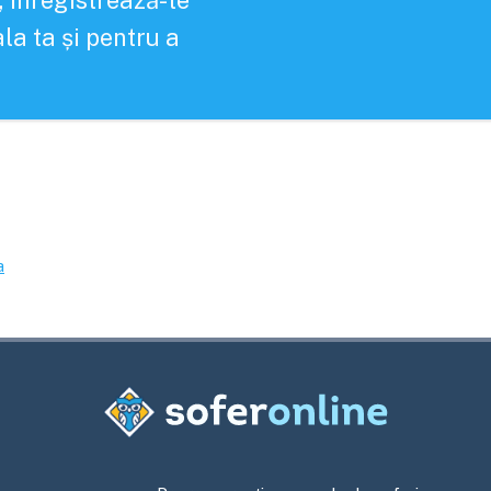
, înregistrează-te
la ta și pentru a
a