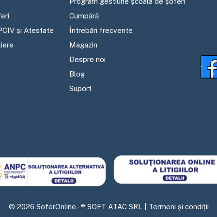
Program gestiune școala de șoferi
eri
Cumpără
PCIV și Atestate
Întrebări frecvente
tiere
Magazin
Despre noi
Blog
Suport
©
2026
SoferOnline - ® SOFT ATAC SRL |
Termeni și condiții