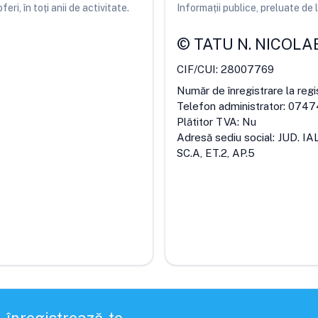
ri, în toți anii de activitate.
Informații publice, preluate d
©
TATU N. NICOLA
CIF/CUI:
28007769
Număr de înregistrare la regi
Telefon administrator:
0747
Plătitor TVA:
Nu
Adresă sediu social:
JUD. I
SC.A, ET.2, AP.5