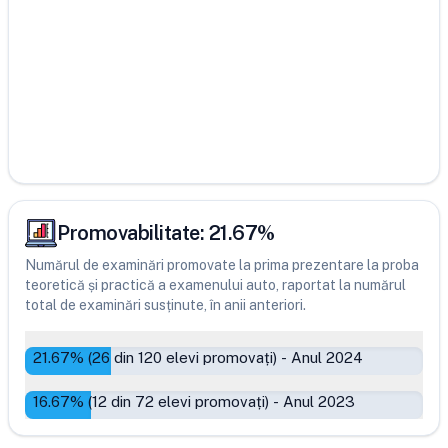
Promovabilitate:
21.67
%
Numărul de examinări promovate la prima prezentare la proba
teoretică și practică a examenului auto, raportat la numărul
total de examinări susținute, în anii anteriori.
21.67
% (
26
din
120
elevi promovați)
-
Anul 2024
16.67
% (
12
din
72
elevi promovați)
-
Anul 2023