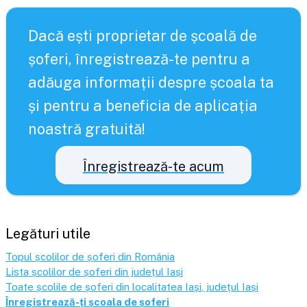
Dacă ești proprietar de școală de
șoferi, înregistrează-te pentru a
adăuga informații despre școala ta
și pentru a beneficia de aplicația
noastră gratuită!
Înregistrează-te acum
Legături utile
Topul școlilor de șoferi din România
Lista școlilor de șoferi din județul
Iași
Toate școlile de șoferi din localitatea
Iași
, județul
Iași
Înregistrează-ți școala de șoferi