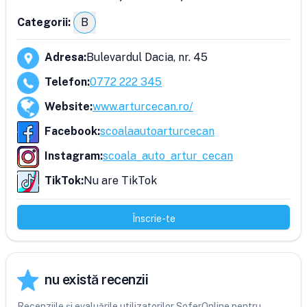
Categorii:
B
Adresa
:
Bulevardul Dacia, nr. 45
Telefon
:
0772 222 345
Website
:
www.arturcecan.ro/
Facebook
:
scoalaautoarturcecan
Instagram
:
scoala_auto_artur_cecan
TikTok
:
Nu are TikTok
Înscrie-te
nu există recenzii
Recenziile și evaluările utilizatorilor SoferOnline pentru