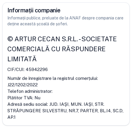
Informații companie
Informații publice, preluate de la ANAF despre compania care
deține această școală de șoferi.
©
ARTUR CECAN S.R.L.
-
SOCIETATE
COMERCIALĂ CU RĂSPUNDERE
LIMITATĂ
CIF/CUI:
45942296
Număr de înregistrare la registrul comerțului:
J22/1202/2022
Telefon administrator:
Plătitor TVA:
Nu
Adresă sediu social:
JUD. IAŞI, MUN. IAŞI, STR.
STRĂPUNGERE SILVESTRU, NR.7, PARTER, BL.I4, SC.D,
AP.1