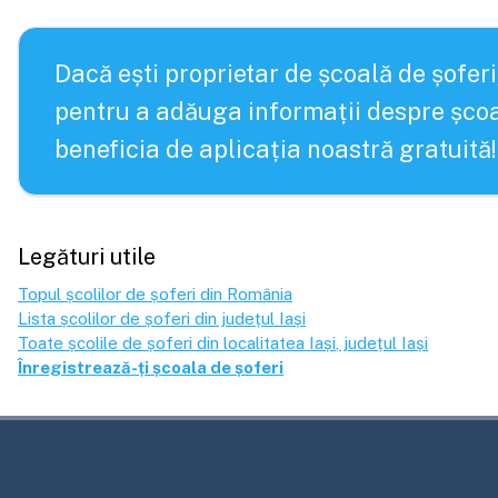
Dacă ești proprietar de școală de șoferi
pentru a adăuga informații despre școa
beneficia de aplicația noastră gratuită!
Legături utile
Topul școlilor de șoferi din România
Lista școlilor de șoferi din județul
Iași
Toate școlile de șoferi din localitatea
Iași
, județul
Iași
Înregistrează-ți școala de șoferi