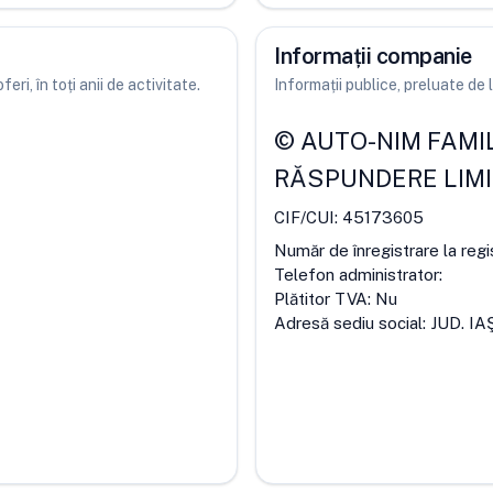
Informații companie
ri, în toți anii de activitate.
Informații publice, preluate d
©
AUTO-NIM FAMILY
RĂSPUNDERE LIM
CIF/CUI:
45173605
Număr de înregistrare la regi
Telefon administrator:
Plătitor TVA:
Nu
Adresă sediu social:
JUD. IA