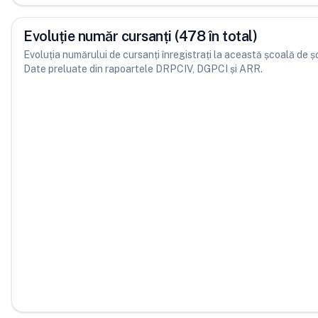
Evoluție număr cursanți (478 în total)
Evoluția numărului de cursanți înregistrați la această școală de șofe
Date preluate din rapoartele DRPCIV, DGPCI și ARR.