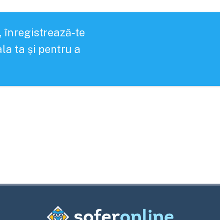
, înregistrează-te
la ta și pentru a