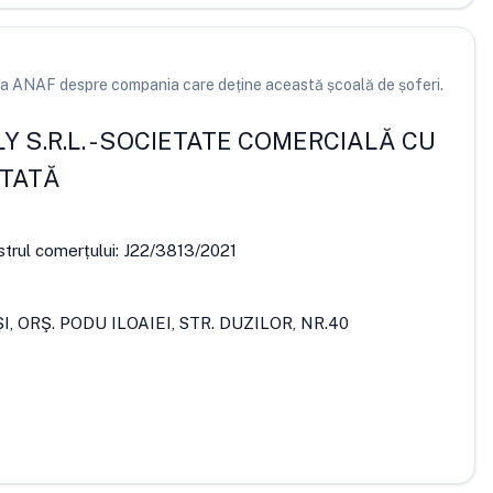
e la ANAF despre compania care deține această școală de șoferi.
 S.R.L.
-
SOCIETATE COMERCIALĂ CU
ITATĂ
strul comerțului:
J22/3813/2021
ŞI, ORŞ. PODU ILOAIEI, STR. DUZILOR, NR.40