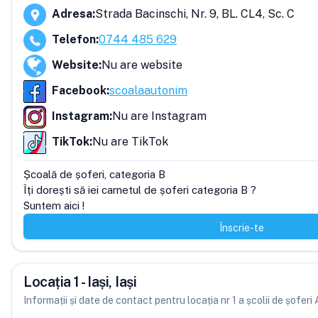
Adresa
:
Strada Bacinschi, Nr. 9, BL. CL4, Sc. C
Telefon
:
0744 485 629
Website
:
Nu are website
Facebook
:
scoalaautonim
Instagram
:
Nu are Instagram
TikTok
:
Nu are TikTok
Școală de șoferi, categoria B

Îți dorești să iei carnetul de șoferi categoria B ?

Suntem aici !
Înscrie-te
Locația 1 - Iași, Iași
Informații și date de contact pentru locația nr 1 a școlii de șofer