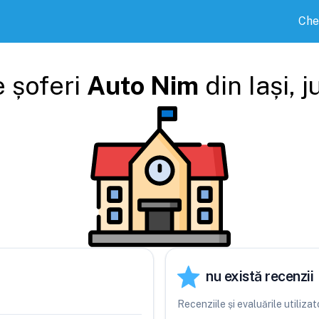
Che
 șoferi
Auto Nim
din
Iași
, 
nu există recenzii
Recenziile și evaluările utiliz