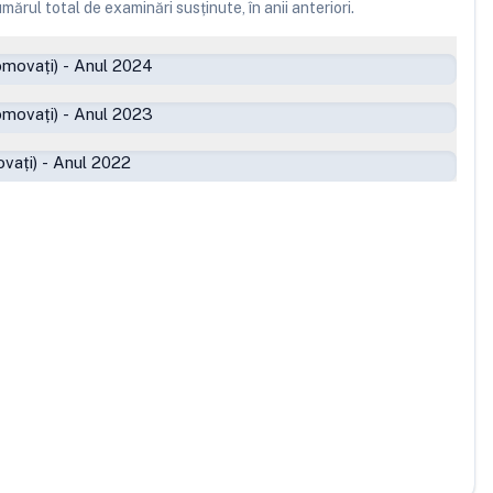
ărul total de examinări susținute, în anii anteriori.
omovați)
-
Anul 2024
omovați)
-
Anul 2023
vați)
-
Anul 2022