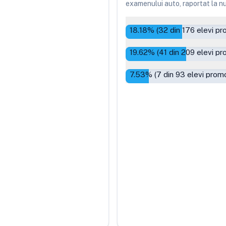
examenului auto, raportat la num
18.18
% (
32
din
176
elevi pr
19.62
% (
41
din
209
elevi pr
7.53
% (
7
din
93
elevi promo