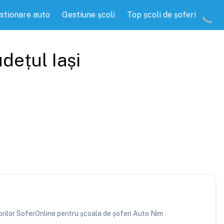
stionare auto
Gestiune școli
Top școli de șoferi
județul
Iași
atorilor SoferOnline pentru școala de șoferi Auto Nim