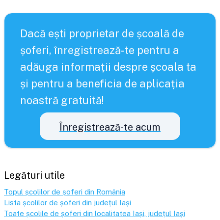
Dacă ești proprietar de școală de
șoferi, înregistrează-te pentru a
adăuga informații despre școala ta
și pentru a beneficia de aplicația
noastră gratuită!
Înregistrează-te acum
Legături utile
Topul școlilor de șoferi din România
Lista școlilor de șoferi din județul
Iași
Toate școlile de șoferi din localitatea
Iași
, județul
Iași