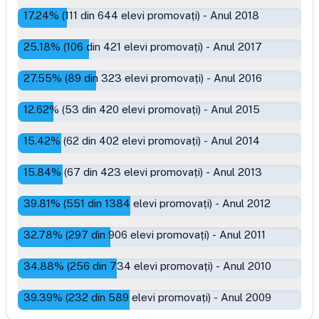
17.24
% (
111
din
644
elevi promovați)
-
Anul 2018
25.18
% (
106
din
421
elevi promovați)
-
Anul 2017
27.55
% (
89
din
323
elevi promovați)
-
Anul 2016
12.62
% (
53
din
420
elevi promovați)
-
Anul 2015
15.42
% (
62
din
402
elevi promovați)
-
Anul 2014
15.84
% (
67
din
423
elevi promovați)
-
Anul 2013
39.81
% (
551
din
1384
elevi promovați)
-
Anul 2012
32.78
% (
297
din
906
elevi promovați)
-
Anul 2011
34.88
% (
256
din
734
elevi promovați)
-
Anul 2010
39.39
% (
232
din
589
elevi promovați)
-
Anul 2009