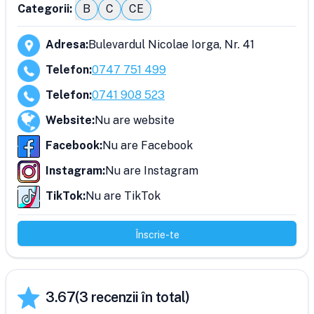
Categorii:
B
C
CE
Adresa
:
Bulevardul Nicolae Iorga, Nr. 41
Telefon
:
0747 751 499
Telefon
:
0741 908 523
Website
:
Nu are website
Facebook
:
Nu are Facebook
Instagram
:
Nu are Instagram
TikTok
:
Nu are TikTok
Înscrie-te
3.67
(
3
recenzii în total)