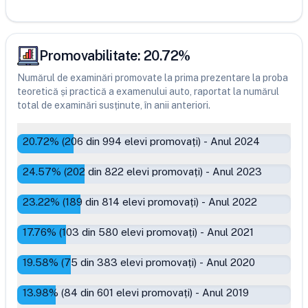
Promovabilitate:
20.72
%
Numărul de examinări promovate la prima prezentare la proba
teoretică și practică a examenului auto, raportat la numărul
total de examinări susținute, în anii anteriori.
20.72
% (
206
din
994
elevi promovați)
-
Anul 2024
24.57
% (
202
din
822
elevi promovați)
-
Anul 2023
23.22
% (
189
din
814
elevi promovați)
-
Anul 2022
17.76
% (
103
din
580
elevi promovați)
-
Anul 2021
19.58
% (
75
din
383
elevi promovați)
-
Anul 2020
13.98
% (
84
din
601
elevi promovați)
-
Anul 2019