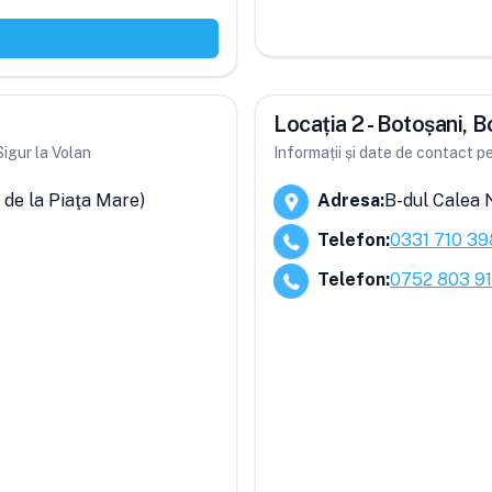
Locația 2 - Botoșani, B
Sigur la Volan
Informații și date de contact pen
ă de la Piaţa Mare)
Adresa
:
B-dul Calea 
Telefon
:
0331 710 39
Telefon
:
0752 803 91