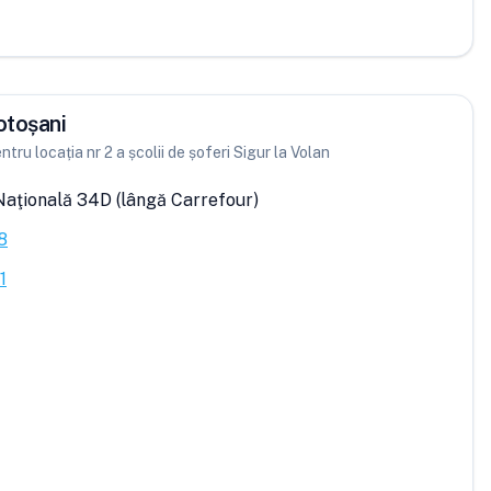
otoșani
tru locația nr 2 a școlii de șoferi Sigur la Volan
Naţională 34D (lângă Carrefour)
8
1