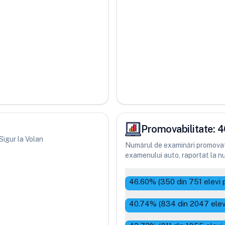
Promovabilitate:
4
 Sigur la Volan
Numărul de examinări promovate
examenului auto, raportat la num
46.60
% (
350
din
751
elevi 
40.74
% (
834
din
2047
elev