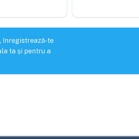
, înregistrează-te
la ta și pentru a