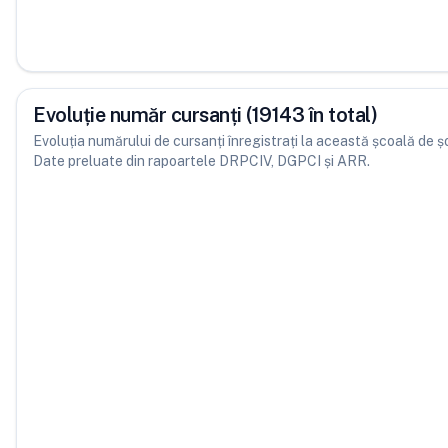
Evoluție număr cursanți (19143 în total)
Evoluția numărului de cursanți înregistrați la această școală de șofe
Date preluate din rapoartele DRPCIV, DGPCI și ARR.