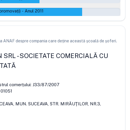
promovați)
-
Anul 2011
e la ANAF despre compania care deține această școală de șoferi.
N SRL
-
SOCIETATE COMERCIALĂ CU
ITATĂ
strul comerțului:
J33/87/2007
01051
CEAVA, MUN. SUCEAVA, STR. MIRĂUŢILOR, NR.3,