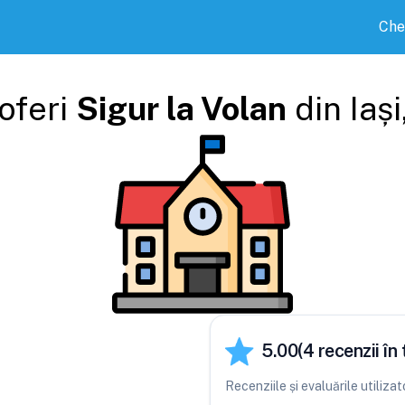
Che
oferi
Sigur la Volan
din
Iași
5.00
(
4
recenzii în 
Recenziile și evaluările utiliza