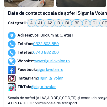
Date de contact școala de șoferi Sigur la Volan
Categorii:
A
A1
A2
B
B1
BE
C
C1
CE
Adresa
:
Sos. Bucium nr. 3, etaj 1
Telefon
:
0332 803 859
Telefon
:
0740 882 200
Website
:
www.sigurlavolan.ro
Facebook
:
sigurlavolan.ro
Instagram
:
sigur_la_volan
TikTok
:
@sigurlavolan
Scoala de soferi (A1,A2,A,B,BE,C,CE,D,TR) și centru de pregă
ATESTATELOR profesionale de transport
