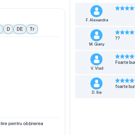
F. Alexandra
D
DE
Tr
??
M. Giany
Foarte bu
V. Vlad
foarte bu
D. Ilie
tire pentru obținerea 