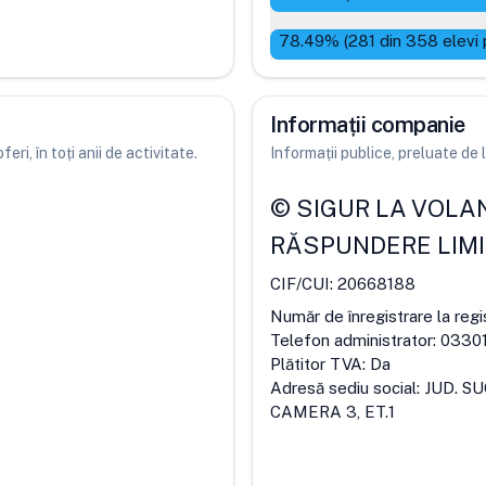
78.49
% (
281
din
358
elevi 
Informații companie
ri, în toți anii de activitate.
Informații publice, preluate d
©
SIGUR LA VOLA
RĂSPUNDERE LIM
CIF/CUI:
20668188
Număr de înregistrare la regi
Telefon administrator:
03301
Plătitor TVA:
Da
Adresă sediu social:
JUD. SU
CAMERA 3, ET.1