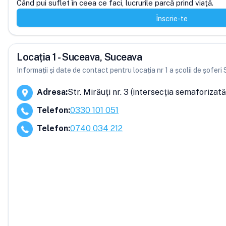
Când pui suflet în ceea ce faci, lucrurile parcă prind viaţă.
Înscrie-te
Locația 1 - Suceava, Suceava
Informații și date de contact pentru locația nr 1 a școlii de șoferi 
Adresa
:
Str. Mirăuţi nr. 3 (intersecţia semaforizat
Telefon
:
0330 101 051
Telefon
:
0740 034 212