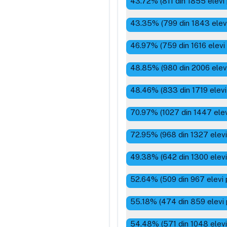
43.72
% (
811
din
1855
elevi
43.35
% (
799
din
1843
elev
46.97
% (
759
din
1616
elevi
48.85
% (
980
din
2006
elev
48.46
% (
833
din
1719
elevi
70.97
% (
1027
din
1447
elev
72.95
% (
968
din
1327
elevi
49.38
% (
642
din
1300
elevi
52.64
% (
509
din
967
elevi 
55.18
% (
474
din
859
elevi
54.48
% (
571
din
1048
elevi