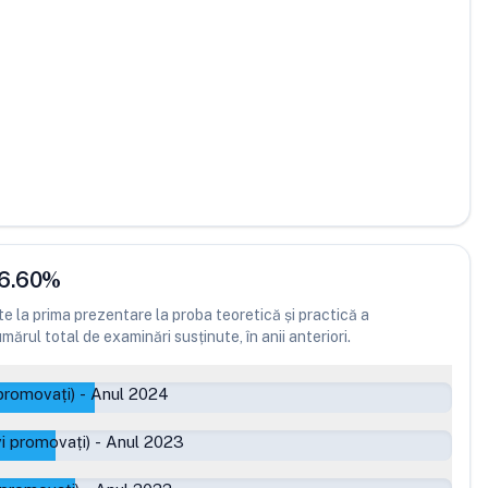
6.60
%
 la prima prezentare la proba teoretică și practică a
ărul total de examinări susținute, în anii anteriori.
promovați)
-
Anul 2024
i promovați)
-
Anul 2023