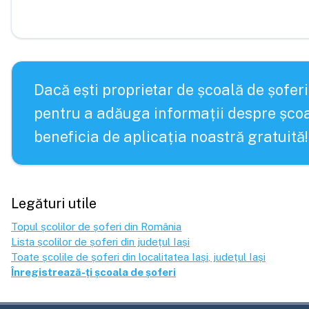
Dacă ești proprietar de școală de șoferi
pentru a adăuga informații despre școa
beneficia de aplicația noastră gratuită!
Legături utile
Topul școlilor de șoferi din România
Lista școlilor de șoferi din județul
Iași
Toate școlile de șoferi din localitatea
Iași
, județul
Iași
Înregistrează-ți școala de șoferi