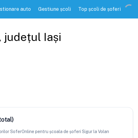
stionare auto
Gestiune școli
Top școli de șoferi
, județul
Iași
total)
torilor SoferOnline pentru școala de șoferi Sigur la Volan