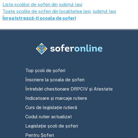
Lista școlilor de șoferi din județul
Iași
Toate școlile de șoferi din localitatea
Iași
, județul
Iași
Înregistrează-ți școala de șoferi
Top școli de șoferi
Înscriere la școala de șoferi
Întrebări chestionare DRPCIV și Atestate
Indicatoare și marcaje rutiere
Curs de legislație rutieră
Codul rutier actualizat
Legislație școli de șoferi
Pentru Șoferi