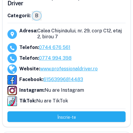
Driver
Categorii:
B
Adresa
:
Calea Chișinăului, nr. 29, corp C12, etaj
2, birou 7
Telefon
:
0744 676 561
Telefon
:
0774 994 398
Website
:
www.professionaldriver.ro
Facebook
:
61563996814483
Instagram
:
Nu are Instagram
TikTok
:
Nu are TikTok
Înscrie-te