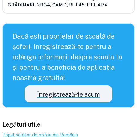
GRĂDINARI, NR.34, CAM. 1, BL.F45, ET.1, AP.4
Dacă ești proprietar de școală de
șoferi, înregistrează-te pentru a
adăuga informații despre școala ta
și pentru a beneficia de aplicația
noastră gratuită!
Înregistrează-te acum
Legături utile
Topul școlilor de șoferi din România