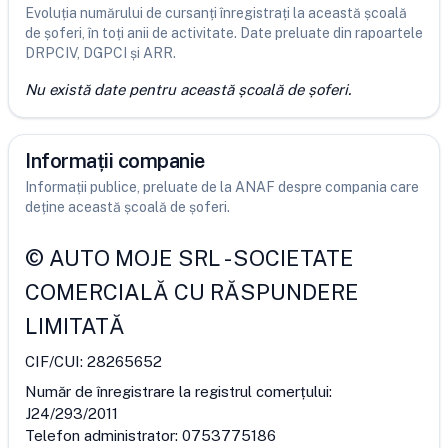
Evoluția numărului de cursanți înregistrați la această școală
de șoferi, în toți anii de activitate. Date preluate din rapoartele
DRPCIV, DGPCI și ARR.
Nu există date pentru această școală de șoferi.
Informații companie
Informații publice, preluate de la ANAF despre compania care
deține această școală de șoferi.
©
AUTO MOJE SRL
-
SOCIETATE
COMERCIALĂ CU RĂSPUNDERE
LIMITATĂ
CIF/CUI:
28265652
Număr de înregistrare la registrul comerțului:
J24/293/2011
Telefon administrator:
0753775186