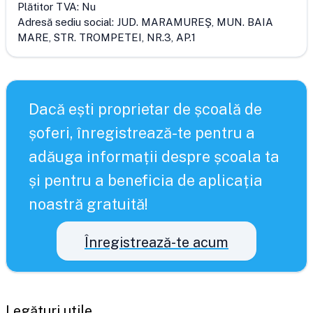
Plătitor TVA:
Nu
Adresă sediu social:
JUD. MARAMUREŞ, MUN. BAIA
MARE, STR. TROMPETEI, NR.3, AP.1
Dacă ești proprietar de școală de
șoferi, înregistrează-te pentru a
adăuga informații despre școala ta
și pentru a beneficia de aplicația
noastră gratuită!
Înregistrează-te acum
Legături utile