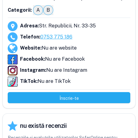
Categorii:
A
B
Adresa
:
Str. Republicii, Nr. 33-35
Telefon
:
0753 775 186
Website
:
Nu are website
Facebook
:
Nu are Facebook
Instagram
:
Nu are Instagram
TikTok
:
Nu are TikTok
Înscrie-te
nu există recenzii
Recenziile și evaluările utilizatorilor SoferOnline pentru