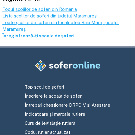
Topul școlilor de șoferi din România
Lista școlilor de șoferi din județul
Maramureș
Toate școlile de șoferi din localitatea
Baia Mare
, județul
Maramureș
Înregistrează-ți școala de șoferi
Top școli de șoferi
Înscriere la școala de șoferi
Întrebări chestionare DRPCIV și Atestate
Indicatoare și marcaje rutiere
Curs de legislație rutieră
Codul rutier actualizat