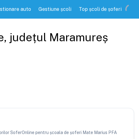
stionare auto
Gestiune școli
Top școli de șoferi
e
, județul
Maramureș
atorilor SoferOnline pentru școala de șoferi Mate Marius PFA