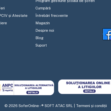
Program gestiune școala de șoferi
eri
Cumpără
PCIV și Atestate
Întrebări frecvente
tiere
Magazin
Despre noi
Blog
Suport
©
2026
SoferOnline - ® SOFT ATAC SRL |
Termeni și condiții