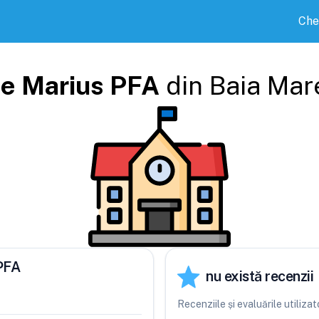
Che
e Marius PFA
din
Baia Mar
 PFA
nu există recenzii
Recenziile și evaluările utiliz