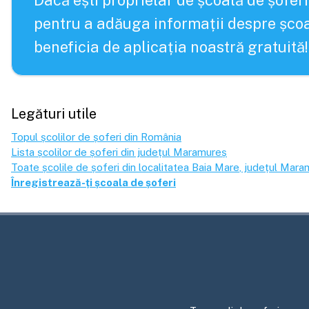
Dacă ești proprietar de școală de șoferi
pentru a adăuga informații despre școa
beneficia de aplicația noastră gratuită!
Legături utile
Topul școlilor de șoferi din România
Lista școlilor de șoferi din județul
Maramureș
Toate școlile de șoferi din localitatea
Baia Mare
, județul
Mara
Înregistrează-ți școala de șoferi