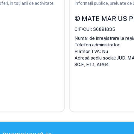
ri, în toți anii de activitate.
Informații publice, preluate d
©
MATE MARIUS P
CIF/CUI:
36891835
Număr de înregistrare la regi
Telefon administrator:
Plătitor TVA:
Nu
Adresă sediu social:
JUD. M
SC.E, ET.1, AP.64