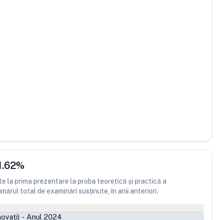
1.62
%
 la prima prezentare la proba teoretică și practică a
ărul total de examinări susținute, în anii anteriori.
ovați)
-
Anul 2024