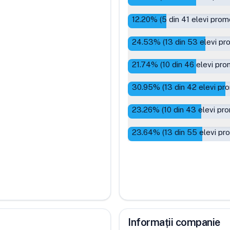
12.20
% (
5
din
41
elevi prom
24.53
% (
13
din
53
elevi pr
21.74
% (
10
din
46
elevi pro
30.95
% (
13
din
42
elevi pro
23.26
% (
10
din
43
elevi pro
23.64
% (
13
din
55
elevi pr
Informații companie