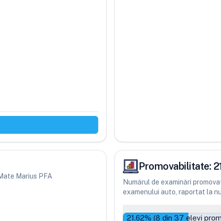
Promovabilitate:
2
ri Mate Marius PFA
Numărul de examinări promovate
examenului auto, raportat la num
21.62
% (
8
din
37
elevi prom