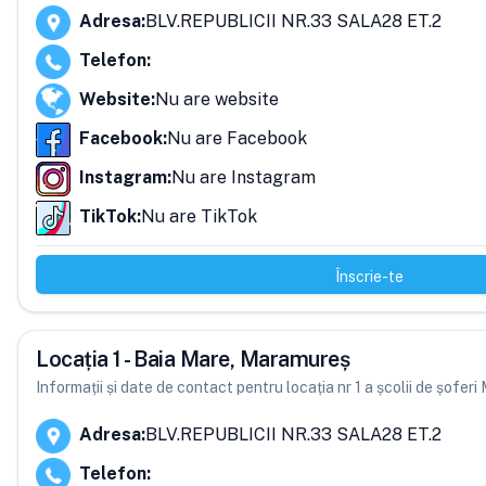
Adresa
:
BLV.REPUBLICII NR.33 SALA28 ET.2
Telefon
:
Website
:
Nu are website
Facebook
:
Nu are Facebook
Instagram
:
Nu are Instagram
TikTok
:
Nu are TikTok
Înscrie-te
Locația 1 - Baia Mare, Maramureș
Informații și date de contact pentru locația nr 1 a școlii de șofe
Adresa
:
BLV.REPUBLICII NR.33 SALA28 ET.2
Telefon
: