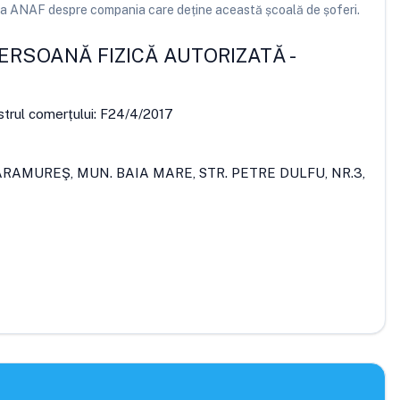
e la ANAF despre compania care deține această școală de șoferi.
ERSOANĂ FIZICĂ AUTORIZATĂ
-
strul comerțului:
F24/4/2017
ARAMUREŞ, MUN. BAIA MARE, STR. PETRE DULFU, NR.3,