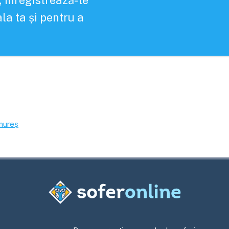
, înregistrează-te
la ta și pentru a
mureș